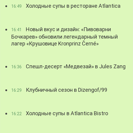
Холодные супы в ресторане Atlantica
16:49
Новый вкус и дизайн: «Пивоварни
16:41
Бочкарев» обновили легендарный темный
лагер «Крушовице Kronprinz Černé»
Спешл-десерт «Медвезай» в Jules Zang
16:36
Клубничный сезон в Dizengof/99
16:29
Холодные супы в Atlantica Bistro
16:22