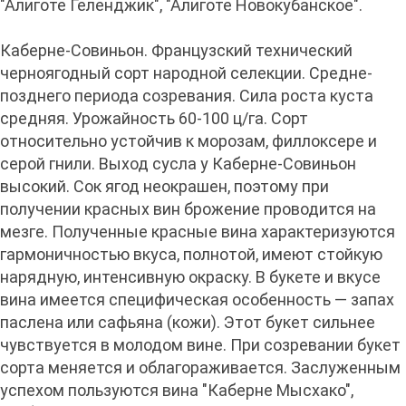
"Алиготе Геленджик", "Алиготе Новокубанское".
Каберне-Совиньон. Французский технический
черноягодный сорт народной селекции. Средне-
позднего периода созревания. Сила роста куста
средняя. Урожайность 60-100 ц/га. Сорт
относительно устойчив к морозам, филлоксере и
серой гнили. Выход сусла у Каберне-Совиньон
высокий. Сок ягод неокрашен, поэтому при
получении красных вин брожение проводится на
мезге. Полученные красные вина характеризуются
гармоничностью вкуса, полнотой, имеют стойкую
нарядную, интенсивную окраску. В букете и вкусе
вина имеется специфическая особенность — запах
паслена или сафьяна (кожи). Этот букет сильнее
чувствуется в молодом вине. При созревании букет
сорта меняется и облагораживается. Заслуженным
успехом пользуются вина "Каберне Мысхако",