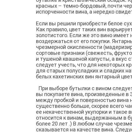
красных – темно-бордовый, почти чер
испорченности вина, а нередко свиде
Если вы решили приобрести белое сухо
Как правило, цвет таких вин варьируе
золотистого. Если же это вино имее
воздержаться от его покупки. Янтарн
чрезмерной окисленности (мадеризир
сортовые признаки (свежесть, фрукто
и тушеной квашеной капусты, а вкус 
следует учесть, что для некоторых кр
для старых полусладких и сладких на
белых кахетинских вин янтарный цвет
При выборе бутылки с вином следует
вы покупаете вина, произведенные в 
между пробкой и поверхностью вина 
существенно больше, скорее всего ча
ее некачественной укупорки и такое
относится к винам, выдержанным в бу
более 20 лет .) В любом случае чрез
сказывается на качестве вина. Следу