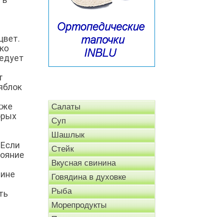
цвет.
ко
ледует
т
яблок
кже
Салаты
орых
Суп
Шашлык
 Если
Стейк
тояние
Вкусная свинина
чине
Говядина в духовке
Рыба
ть
Морепродукты
р