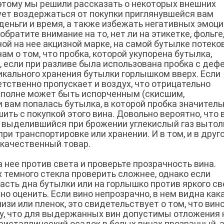
оэтому мы решили рассказать о некоторых внешних
ует воздержаться от покупки приглянувшейся вам
деньги и время, а также избежать негативных эмоци
братите внимание на то, нет ли на этикетке, фольге
й на нее акцизной марке, на самой бутылке потеко
нам о том, что пробка, которой укупорена бутылка,
, если при разливе была использована пробка с деф
тикального хранения бутылки горлышком вверх. Если
етственно пропускает и воздух, что отрицательно
 вполне может быть испорченным (скисшим,
и вам попалась бутылка, в которой пробка значитель
ить с покупкой этого вина. Довольно вероятно, что 
и выделившийся при брожении углекислый газ вытол
ри транспортировке или хранении. И в том, и в друг
екачественный товар.
 нее против света и проверьте прозрачность вина.
 темного стекла проверить сложнее, однако если
асть дна бутылки или на горлышко против яркого св
о оценить. Если вино непрозрачно, в нем видна как
лизи или пленок, это свидетельствует о том, что вин
ду, что для выдержанных вин допустимы отложения 
ристаллический осадок в белых винах прозрачный, а