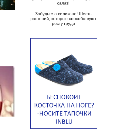
салат!
Суп из помидоров черри с песто
из рукколы
Забудьте о силиконе! Шесть
растений, которые способствуют
Португальский чесночный суп с
росту груди
яйцом
Авголемоно
Том ям с тофу
Ирландский картофельный суп
Суп из пастернака
Пряный морковный суп во время
зимних холодов
Тосканский фасолевый суп
Американский суп из красной
фасоли с сальсой гуакамоле
Острый чечевичный суп с
кремом из петрушки
Суп с лапшой рамен в
Токийском стиле