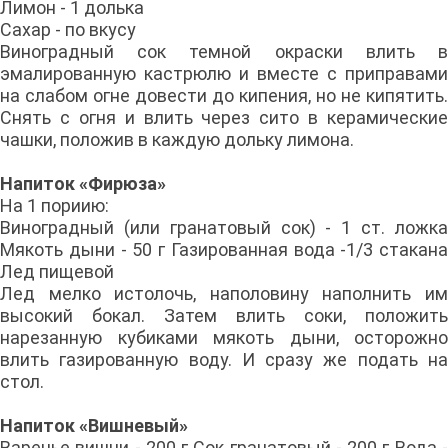
Лимон - 1 долька
Сахар - по вкусу
Виноградный сок темной окраски влить в
эмалированную кастрюлю и вместе с приправами
на слабом огне довести до кипения, но не кипятить.
Снять с огня и влить через сито в керамические
чашки, положив в каждую дольку лимона.
Напиток «Фирюза»
На 1 пориию:
Виноградный (или гранатовый сок) - 1 ст. ложка
Мякоть дыни - 50 г Газированная вода -1/3 стакана
Лед пищевой
Лед мелко истолочь, наполовину наполнить им
высокий бокал. Затем влить соки, положить
нарезанную кубиками мякоть дыни, осторожно
влить газированную воду. И сразу же подать на
стол.
Напиток «Вишневый»
Варенье вишни - 200 г Сок гранатовый - 200 г Вода -