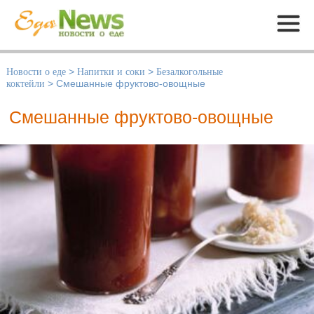
Меню
Новости о еде
>
Напитки и соки
>
Безалкогольные
коктейли
>
Смешанные фруктово-овощные
Смешанные фруктово-овощные