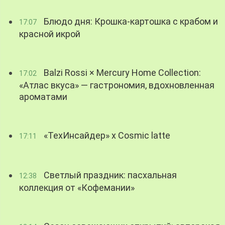
Блюдо дня: Крошка-картошка с крабом и
17:07
красной икрой
Balzi Rossi × Mercury Home Collection:
17:02
«Атлас вкуса» — гастрономия, вдохновленная
ароматами
«ТехИнсайдер» х Cosmic latte
17:11
Светлый праздник: пасхальная
12:38
коллекция от «Кофемании»