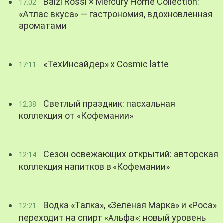
Balzi Rossi × Mercury Home Collection:
17:02
«Атлас вкуса» — гастрономия, вдохновленная
ароматами
«ТехИнсайдер» х Cosmic latte
17:11
Светлый праздник: пасхальная
12:38
коллекция от «Кофемании»
Сезон освежающих открытий: авторская
12:14
коллекция напитков в «Кофемании»
Водка «Талка», «Зелёная Марка» и «Роса»
12:21
переходит на спирт «Альфа»: новый уровень