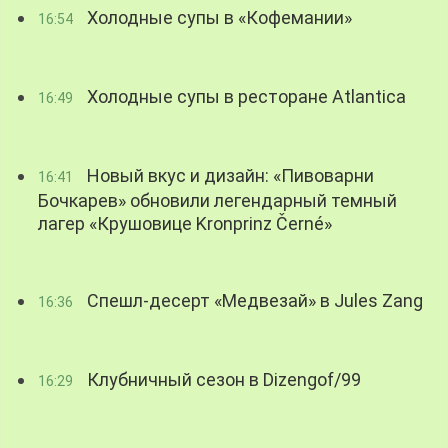
Холодные супы в «Кофемании»
16:54
Холодные супы в ресторане Atlantica
16:49
Новый вкус и дизайн: «Пивоварни
16:41
Бочкарев» обновили легендарный темный
лагер «Крушовице Kronprinz Černé»
Спешл-десерт «Медвезай» в Jules Zang
16:36
Клубничный сезон в Dizengof/99
16:29