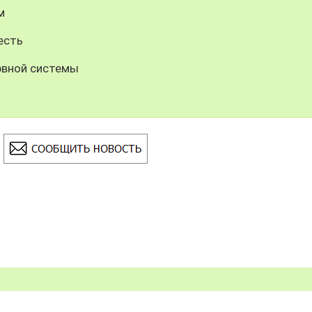
м
есть
рвной системы