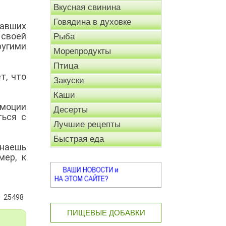
Вкусная свинина
Говядина в духовке
лавших
 своей
Рыба
угими
Морепродукты
Птица
т, что
Закуски
Каши
эмоции
Десерты
ться с
Лучшие рецепты
Быстрая еда
инаешь
мер, к
25498
ПИЩЕВЫЕ ДОБАВКИ