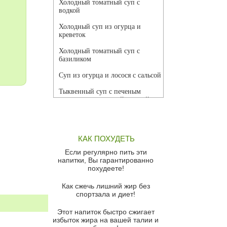
Холодный томатный суп с
водкой
Холодный суп из огурца и
креветок
Холодный томатный суп с
базиликом
Суп из огурца и лосося с сальсой
Тыквенный суп с печеным
чесноком и томатной сальсой
Грибной суп
Томатный суп с кремом из
КАК ПОХУДЕТЬ
красного перца
Если регулярно пить эти
Парижский луковый суп
напитки, Вы гарантированно
похудеете!
Суп из спаржи и горошка с
сыром пармезан
Как сжечь лишний жир без
спортзала и диет!
Суп-крем из цветной капусты
Этот напиток быстро сжигает
Французский луковый суп
избыток жира на вашей талии и