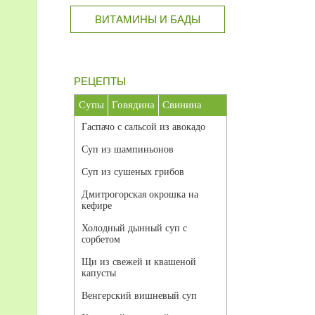
ВИТАМИНЫ И БАДЫ
РЕЦЕПТЫ
Супы
Говядина
Свинина
Гаспачо с сальсой из авокадо
Суп из шампиньонов
Суп из сушеных грибов
Дмитрогорская окрошка на
кефире
Холодный дынный суп с
сорбетом
Щи из свежей и квашеной
капусты
Венгерский вишневый суп