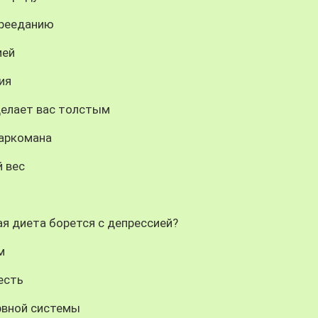
ерееданию
ией
ия
делает вас толстым
наркомана
 вес
я диета борется с депрессией?
м
есть
рвной системы