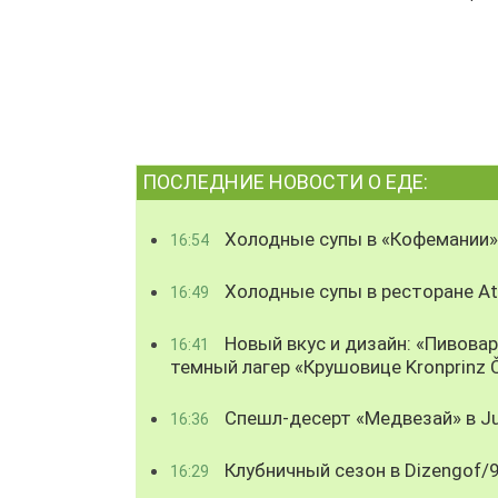
ПОСЛЕДНИЕ НОВОСТИ О ЕДЕ:
Холодные супы в «Кофемании»
16:54
Холодные супы в ресторане Atl
16:49
Новый вкус и дизайн: «Пивова
16:41
темный лагер «Крушовице Kronprinz 
Спешл-десерт «Медвезай» в Ju
16:36
Клубничный сезон в Dizengof/
16:29