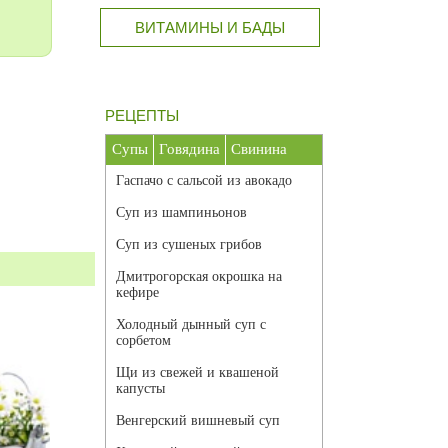
ВИТАМИНЫ И БАДЫ
РЕЦЕПТЫ
Супы
Говядина
Свинина
Гаспачо с сальсой из авокадо
Суп из шампиньонов
Суп из сушеных грибов
Дмитрогорская окрошка на
кефире
Холодный дынный суп с
сорбетом
Щи из свежей и квашеной
капусты
Венгерский вишневый суп