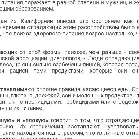
 питания поражает в равной степени и мужчин, и 
орошим образованием.
ман из Калифорнии описал это состояние как
о времени страдающих этим расстройством было 
что психоз здорового питания возрос настолько, ч
ающих от этой формы психоза, чем раньше - со
нской ассоциации диетологов, - Люди страдающи
веса, но они сильно озабочены пищей, которая попа
ой рацион теми продуктами, которые они сч
итания
имеют строгие правила, касающиеся еды. От
ницы, глютена, дрожжей, сои и молочных продуктов - 
контакт с пестицидами, гербицидами или с содер
ят в их питание.
ошую» и «плохую»
говорит о том, что страдающи
анию. Их ограничения заставляют чувствовать
тание находится под стрессом, что их личные отн
 социально изолированными.