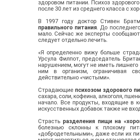
здоровом питании. Психоз здорового
после 30 лет из среднего класса с х
В 1997 году доктор Стивен Брат
правильного питания
. До последнег
мало. Сейчас же эксперты сообщают, 
следует отдельно лечить.
«Я определенно вижу больше страд
Урсула Филпот, председатель Брита
нарушением, могут не иметь лишнего 
ним в организм, ограничивая св
действительно «чистыми».
Страдающие
психозом здорового п
сахара, соли, кофеина, алкоголя, пше
начало. Все продукты, входящие в 
искусственных добавок также не вход
Страсть
разделения пищи на «хор
болезнью склонны к плохому пит
«добродетельными», даже если их пи
могут испортиться, и они становятся