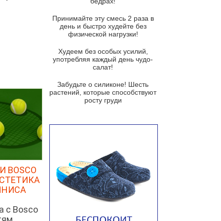
бедрах!
Суп из баклажанов с моцареллой
и гремолатой
Принимайте эту смесь 2 раза в
Грибной крем-суп с кростини с
день и быстро худейте без
козьим сыром
физической нагрузки!
Суп мисо с зеленым луком и
Худеем без особых усилий,
тофу
употребляя каждый день чудо-
салат!
Суп из помидоров черри с песто
из рукколы
Забудьте о силиконе! Шесть
растений, которые способствуют
Португальский чесночный суп с
росту груди
яйцом
Авголемоно
Том ям с тофу
Ирландский картофельный суп
Суп из пастернака
И BOSCO
ЭСТЕТИКА
Пряный морковный суп во время
ННИСА
зимних холодов
Тосканский фасолевый суп
а с Bosco
тям