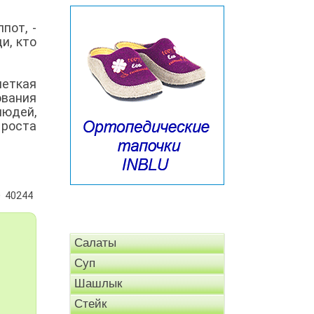
пот, -
и, кто
четкая
ования
людей,
 роста
40244
Салаты
Суп
Шашлык
Стейк