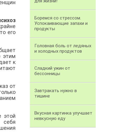
для жизни!
женщин
Боремся со стрессом.
психоз
Успокаивающие запахи и
крайне
продукты
то его
Головная боль от ледяных
общает
и холодных продуктов
е этим
дает к
итают
Сладкий ужин от
бессонницы
каз от
Завтракать нужно в
только
тишине
жанием
Вкусная картинка улучшает
е этой
невкусную еду
 себя
ошения