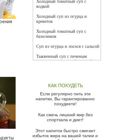
Холодный томатный суп с
водкой
Холодный суп из огурца и
оения
креветок
Холодный томатный суп с
базиликом
Суп из огурца и лосося с сальсой
Тыквенный суп с печеным
чесноком и томатной сальсой
Грибной суп
Томатный суп с кремом из
КАК ПОХУДЕТЬ
красного перца
Если регулярно пить эти
Парижский луковый суп
напитки, Вы гарантированно
похудеете!
Суп из спаржи и горошка с
сыром пармезан
Как сжечь лишний жир без
спортзала и диет!
Суп-крем из цветной капусты
Этот напиток быстро сжигает
Французский луковый суп
избыток жира на вашей талии и
одукты