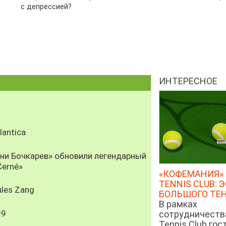
с депрессией?
ИНТЕРЕСНОЕ
antica
рни Бочкарев» обновили легендарный
Černé»
«КОФЕМАНИЯ» 
TENNIS CLUB: 
les Zang
БОЛЬШОГО ТЕ
В рамках
99
сотрудничеств
Tennis Club гос