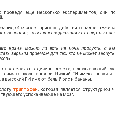
о проведя еще несколько экспериментов, они п
й
.
ования, объясняет принцип действия позднего ужина
остых правил, таких как воздержания от спиртных на
воего врача, можно ли есть на ночь продукты с в
тать верным приемом для тех, кто не может заснуть
ясов
».
 в пределах от единицы до ста, показывающий ск
стания глюкозы в крови. Низкий ГИ имеют злаки и 
 а высокий ГИ имеют белый рис и бананы.
ислоту
триптофан
, которая является структурной 
ствующего успокаивающе на мозг.