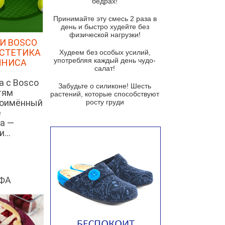
бедрах!
Суп из баклажанов с моцареллой
и гремолатой
Принимайте эту смесь 2 раза в
Грибной крем-суп с кростини с
день и быстро худейте без
козьим сыром
физической нагрузки!
И BOSCO
Суп мисо с зеленым луком и
ЭСТЕТИКА
Худеем без особых усилий,
тофу
употребляя каждый день чудо-
ННИСА
салат!
Суп из помидоров черри с песто
а с Bosco
из рукколы
Забудьте о силиконе! Шесть
тям
растений, которые способствуют
Португальский чесночный суп с
ноимённый
росту груди
яйцом
е
а —
Авголемоно
...
Том ям с тофу
Ирландский картофельный суп
Суп из пастернака
ФА
Пряный морковный суп во время
зимних холодов
Тосканский фасолевый суп