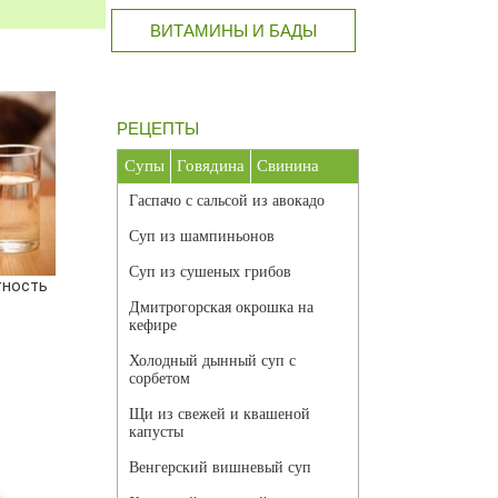
ВИТАМИНЫ И БАДЫ
РЕЦЕПТЫ
Супы
Говядина
Свинина
Гаспачо с сальсой из авокадо
Суп из шампиньонов
Суп из сушеных грибов
тность
Дмитрогорская окрошка на
кефире
Холодный дынный суп с
сорбетом
Щи из свежей и квашеной
капусты
Венгерский вишневый суп