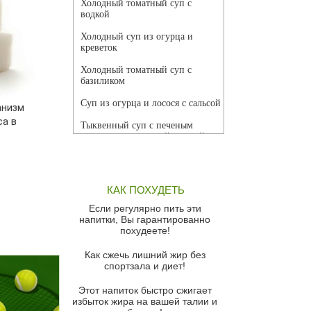
Холодный томатный суп с
водкой
Холодный суп из огурца и
креветок
Холодный томатный суп с
базиликом
Суп из огурца и лосося с сальсой
анизм
са в
Тыквенный суп с печеным
чесноком и томатной сальсой
Грибной суп
Томатный суп с кремом из
КАК ПОХУДЕТЬ
красного перца
Если регулярно пить эти
Парижский луковый суп
напитки, Вы гарантированно
похудеете!
Суп из спаржи и горошка с
сыром пармезан
Как сжечь лишний жир без
спортзала и диет!
Суп-крем из цветной капусты
Этот напиток быстро сжигает
Французский луковый суп
избыток жира на вашей талии и