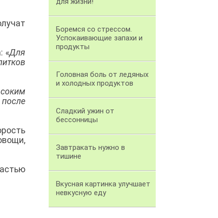
для жизни!
олучат
Боремся со стрессом.
Успокаивающие запахи и
продукты
: «
Для
питков
Головная боль от ледяных
и холодных продуктов
ысоким
 после
Сладкий ужин от
бессонницы
орость
овощи,
Завтракать нужно в
тишине
частью
Вкусная картинка улучшает
невкусную еду