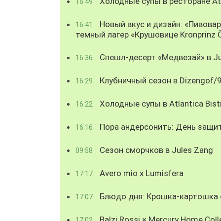
Холодные супы в ресторане Atl
16:49
Новый вкус и дизайн: «Пивова
16:41
темный лагер «Крушовице Kronprinz 
Спешл-десерт «Медвезай» в Ju
16:36
Клубничный сезон в Dizengof/
16:29
Холодные супы в Atlantica Bist
16:22
Пора андерсонить: День защи
16:16
Сезон сморчков в Jules Zang
09:58
Avero mio x Lumisfera
17:17
Блюдо дня: Крошка-картошка с
17:07
Balzi Rossi × Mercury Home Coll
17:02