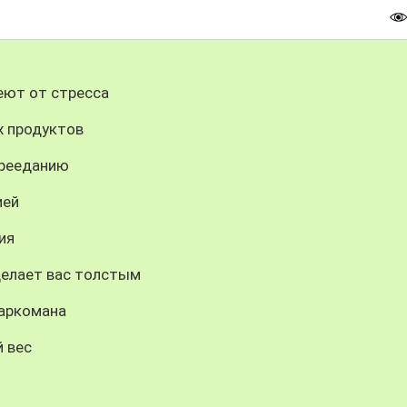
еют от стресса
х продуктов
ерееданию
ией
ия
делает вас толстым
наркомана
 вес