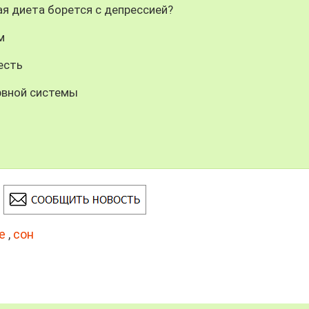
я диета борется с депрессией?
м
есть
рвной системы
е
,
сон