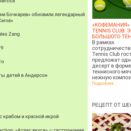
antica
рни Бочкарев» обновили легендарный
Černé»
«КОФЕМАНИЯ» 
TENNIS CLUB: 
les Zang
БОЛЬШОГО ТЕ
В рамках
99
сотрудничеств
Tennis Club гос
предложат од
ro
десерт в форм
теннисного мяч
ты детей в Андерсон
нежную компози
Подробнее...
РЕЦЕПТ ОТ ШЕ
 крабом и красной икрой
ection: «Атлас вкуса» — гастрономия,