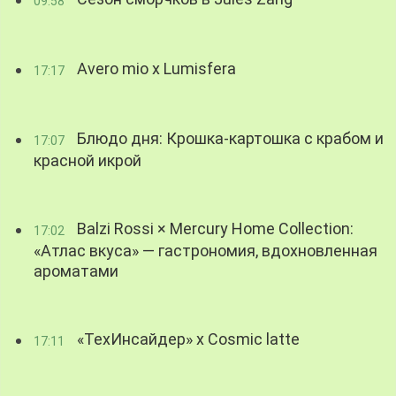
09:58
Avero mio x Lumisfera
17:17
Блюдо дня: Крошка-картошка с крабом и
17:07
красной икрой
Balzi Rossi × Mercury Home Collection:
17:02
«Атлас вкуса» — гастрономия, вдохновленная
ароматами
«ТехИнсайдер» х Cosmic latte
17:11