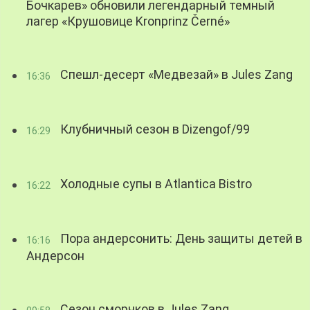
Бочкарев» обновили легендарный темный
лагер «Крушовице Kronprinz Černé»
Спешл-десерт «Медвезай» в Jules Zang
16:36
Клубничный сезон в Dizengof/99
16:29
Холодные супы в Atlantica Bistro
16:22
Пора андерсонить: День защиты детей в
16:16
Андерсон
Сезон сморчков в Jules Zang