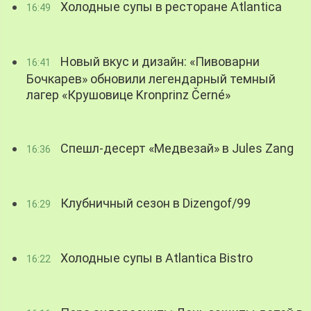
Холодные супы в ресторане Atlantica
16:49
Новый вкус и дизайн: «Пивоварни
16:41
Бочкарев» обновили легендарный темный
лагер «Крушовице Kronprinz Černé»
Спешл-десерт «Медвезай» в Jules Zang
16:36
Клубничный сезон в Dizengof/99
16:29
Холодные супы в Atlantica Bistro
16:22