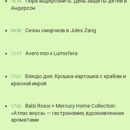
Пора андерсонить: День защиты детей в
16:16
Андерсон
Сезон сморчков в Jules Zang
09:58
Avero mio x Lumisfera
17:17
Блюдо дня: Крошка-картошка с крабом и
17:07
красной икрой
Balzi Rossi × Mercury Home Collection:
17:02
«Атлас вкуса» — гастрономия, вдохновленная
ароматами