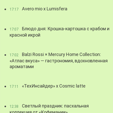
Avero mio x Lumisfera
17:17
Блюдо дня: Крошка-картошка с крабом и
17:07
красной икрой
Balzi Rossi × Mercury Home Collection:
17:02
«Атлас вкуса» — гастрономия, вдохновленная
ароматами
«ТехИнсайдер» х Cosmic latte
17:11
Светлый праздник: пасхальная
12:38
коллекция от «Кофемании»