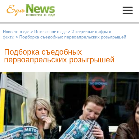
Меню
Новости о еде
>
Интересное о еде
>
Интересные цифры и
факты
>
Подборка съедобных первоапрельских розыгрышей
Подборка съедобных
первоапрельских розыгрышей