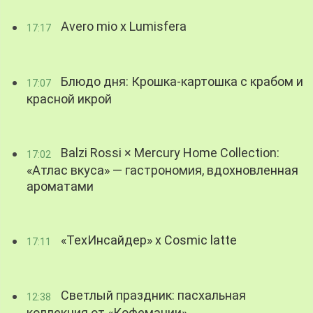
Avero mio x Lumisfera
17:17
Блюдо дня: Крошка-картошка с крабом и
17:07
красной икрой
Balzi Rossi × Mercury Home Collection:
17:02
«Атлас вкуса» — гастрономия, вдохновленная
ароматами
«ТехИнсайдер» х Cosmic latte
17:11
Светлый праздник: пасхальная
12:38