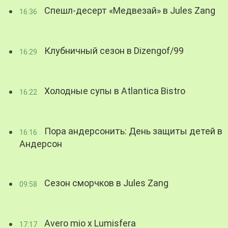
Спешл-десерт «Медвезай» в Jules Zang
16:36
Клубничный сезон в Dizengof/99
16:29
Холодные супы в Atlantica Bistro
16:22
Пора андерсонить: День защиты детей в
16:16
Андерсон
Сезон сморчков в Jules Zang
09:58
Avero mio x Lumisfera
17:17