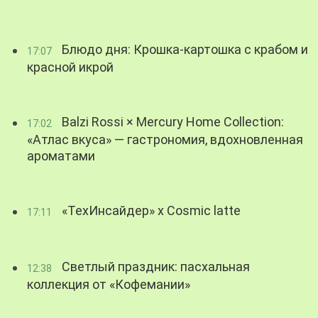
Блюдо дня: Крошка-картошка с крабом и
17:07
красной икрой
Balzi Rossi × Mercury Home Collection:
17:02
«Атлас вкуса» — гастрономия, вдохновленная
ароматами
«ТехИнсайдер» х Cosmic latte
17:11
Светлый праздник: пасхальная
12:38
коллекция от «Кофемании»