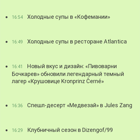
Холодные супы в «Кофемании»
16:54
Холодные супы в ресторане Atlantica
16:49
Новый вкус и дизайн: «Пивоварни
16:41
Бочкарев» обновили легендарный темный
лагер «Крушовице Kronprinz Černé»
Спешл-десерт «Медвезай» в Jules Zang
16:36
Клубничный сезон в Dizengof/99
16:29