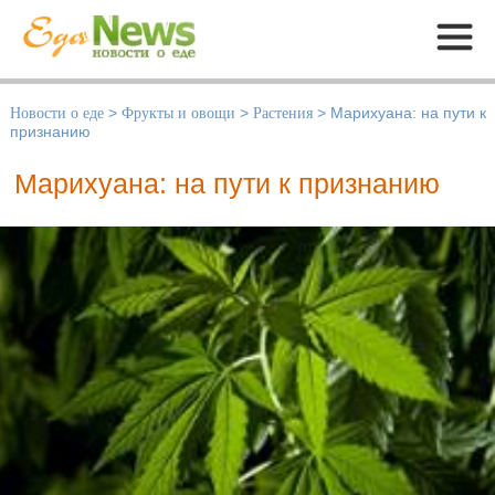
Меню
Новости о еде
>
Фрукты и овощи
>
Растения
>
Марихуана: на пути к
признанию
Марихуана: на пути к признанию