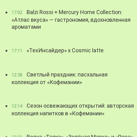
Balzi Rossi × Mercury Home Collection:
17:02
«Атлас вкуса» — гастрономия, вдохновленная
ароматами
«ТехИнсайдер» х Cosmic latte
17:11
Светлый праздник: пасхальная
12:38
коллекция от «Кофемании»
Сезон освежающих открытий: авторская
12:14
коллекция напитков в «Кофемании»
Водка «Талка», «Зелёная Марка» и «Роса»