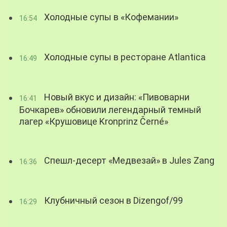
Холодные супы в «Кофемании»
16:54
Холодные супы в ресторане Atlantica
16:49
Новый вкус и дизайн: «Пивоварни
16:41
Бочкарев» обновили легендарный темный
лагер «Крушовице Kronprinz Černé»
Спешл-десерт «Медвезай» в Jules Zang
16:36
Клубничный сезон в Dizengof/99
16:29