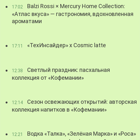
Balzi Rossi × Mercury Home Collection:
17:02
«Атлас вкуса» — гастрономия, вдохновленная
ароматами
«ТехИнсайдер» х Cosmic latte
17:11
Светлый праздник: пасхальная
12:38
коллекция от «Кофемании»
Сезон освежающих открытий: авторская
12:14
коллекция напитков в «Кофемании»
Водка «Талка», «Зелёная Марка» и «Роса»
12:21