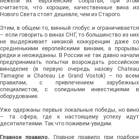
нежели их европейские собратья, при этом
считается, что хорошие, качественные вина из
Нового Света стоят дешевле, чем из Старого.
Этим, в общем-то, винный глобус и ограничивается
– если говорить о винах СНГ, то большинство из них
не выдерживает никакой конкуренции даже со
средненькими европейскими винами, а прорывы
редки и неожиданны. В России не так давно начали
предпринимать попытки возрождать российское
виноделие (в первую очередь назову Chateau
Tamagne и Chateau Le Grand Vostok) – по всем
правилам, с привлечением зарубежных
специалистов, с солидными инвестициями в
оборудование.
Уже одержаны первые локальные победы, но вино
– та сфера, где к настоящему успеху идут
десятилетиями. Так что поживем-увидим.
Главное правило.
Главное правило при подбор