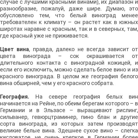
случае с лучшими красными винами), их диапазон и
разнообразие, пожалуй, даже шире. Думаю, это
обусловлено тем, что белый виноград менее
требователен к климату – он растет как в южных
широтах наравне с красным, так и в северных, там,
где красный уже не приживается.
Цвет вина
, правда, далеко не всегда зависит о
цвета винограда – сок окрашивается от
длительного контакта с виноградной кожицей, и
если его исключить, можно сделать белое вино и из
красного винограда. В целом же география белого
вина обширней, чем у его красного собрата.
География.
На севере география белых вин
начинается на Рейне, по обеим берегам которого – в
Германии и в Эльзасе – выращивают рислинг,
сильванер, гевюрцтраминер, пино блан и другие
сорта винограда, из которых затем производят
великие белые вина. Здешнее сухое вино – слегка
кисловатое, не очень крепкое, в Германии более