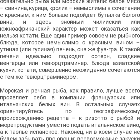
обязательно рыба или морские жители: белое мясо
– свинина, курица, кролик – немыслимы в сочетании
с красным, к ним больше подойдет бутылка белого
вина, и здесь знойный чилийский или
южноафриканский характер может оказаться как
нельзя кстати. Еще один пример совсем не рыбного
блюда, которое немыслимо с красным вином –
утиная (или гусиная) печень, она же фуа-гра. К такой
печени идеально подходят сотерн, сладкие
венгерцы или гевюрцтраминер. Блюда азиатской
кухни, кстати, совершенно неожиданно сочетаются
с тем же гевюрцтраминером.
Морская и речная рыба, как правило, лучше всего
проявляет себя в компании французских или
итальянских белых вин. В остальных случаях
ориентируйтесь по географическому
происхождению рецепта – к ризотто с рыбой и
морепродуктами уместно подать итальянское вино,
а к паэлье испанское. Наконец, ни в коем случае не
будем забывать про овощи: всевозможные закуски