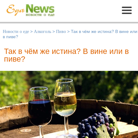
Меню
Новости о еде
>
Алкоголь
>
Пиво
>
Так в чём же истина? В вине или
в пиве?
Так в чём же истина? В вине или в
пиве?