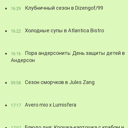
Клубничный сезон в Dizengof/99
16:29
Холодные супы в Atlantica Bistro
16:22
Пора андерсонить: День защиты детей в
16:16
Андерсон
Сезон сморчков в Jules Zang
09:58
Avero mio x Lumisfera
17:17
Блюдо дня: Крошка-картошка с крабом и
17:07