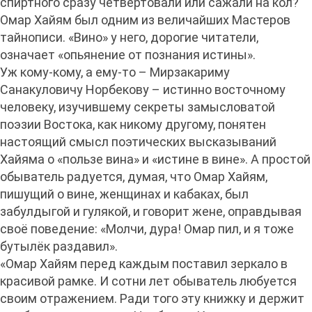
спиртного сразу четвертовали или сажали на кол?
Омар Хайям был одним из величайших Мастеров
тайнописи. «Вино» у него, дорогие читатели,
означает «опьянение от познания истины».
Уж кому-кому, а ему-то – Мирзакариму
Санакуловичу Норбекову – истинно восточному
человеку, изучившему секреты замысловатой
поэзии Востока, как никому другому, понятен
настоящий смысл поэтических высказываний
Хайяма о «пользе вина» и «истине в вине». А простой
обыватель радуется, думая, что Омар Хайям,
пишущий о вине, женщинах и кабаках, был
забулдыгой и гулякой, и говорит жене, оправдывая
своё поведение: «Молчи, дура! Омар пил, и я тоже
бутылёк раздавил».
«Омар Хайям перед каждым поставил зеркало в
красивой рамке. И сотни лет обыватель любуется
своим отражением. Ради того эту книжку и держит