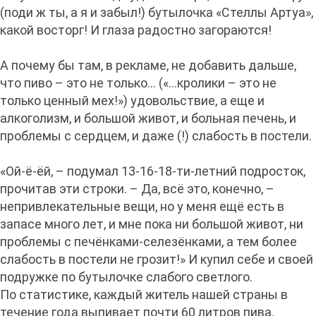
(поди ж ты, а я и забыл!) бутылочка «Стеллы Артуа»,
какой восторг! И глаза радостно загораются!
А почему бы там, в рекламе, не добавить дальше,
что пиво – это не только... («...кролики – это не
только ценный мех!») удовольствие, а еще и
алкоголизм, и большой живот, и больная печень, и
проблемы с сердцем, и даже (!) слабость в постели.
«Ой-ё-ёй, – подумал 13-16-18-ти-летний подросток,
прочитав эти строки. – Да, всё это, конечно, –
непривлекательные вещи, но у меня ещё есть в
запасе много лет, и мне пока ни большой живот, ни
проблемы с печёнками-селезёнками, а тем более
слабость в постели не грозит!» И купил себе и своей
подружке по бутылочке слабого светлого.
По статистике, каждый житель нашей страны в
течение года выпивает почти 60 литров пива.