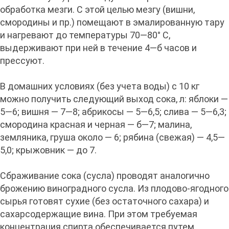
обработка мезги. С этой целью мезгу (вишни,
смородины и пр.) помещают в эмалированную тару
и нагревают до температуры 70—80° С,
выдерживают при ней в течение 4—б часов и
прессуют.
В домашних условиях (без учета воды) с 10 кг
можно получить следующий выход сока, л: яблоки —
5—6; вишня — 7—8; абрикосы — 5—6,5; слива — 5—6,3;
смородина красная и черная — б—7; малина,
земляника, груша около — 6; рябина (свежая) — 4,5—
5,0; крыжовник — до 7.
Сбраживание сока (сусла) проводят аналогично
брожению виноградного сусла. Из плодово-ягодного
сырья готовят сухие (без остаточного сахара) и
сахарсодержащие вина. При этом требуемая
концентрация спирта обеспечивается путем