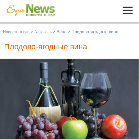
Меню
Новости о еде
>
Алкоголь
>
Вино
>
Плодово-ягодные вина
Плодово-ягодные вина