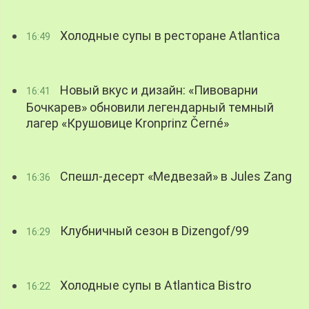
Холодные супы в ресторане Atlantica
16:49
Новый вкус и дизайн: «Пивоварни
16:41
Бочкарев» обновили легендарный темный
лагер «Крушовице Kronprinz Černé»
Спешл-десерт «Медвезай» в Jules Zang
16:36
Клубничный сезон в Dizengof/99
16:29
Холодные супы в Atlantica Bistro
16:22