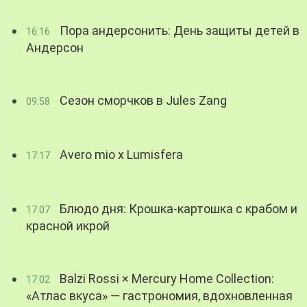
Пора андерсонить: День защиты детей в
16:16
Андерсон
Сезон сморчков в Jules Zang
09:58
Avero mio x Lumisfera
17:17
Блюдо дня: Крошка-картошка с крабом и
17:07
красной икрой
Balzi Rossi × Mercury Home Collection:
17:02
«Атлас вкуса» — гастрономия, вдохновленная