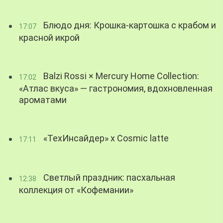
Блюдо дня: Крошка-картошка с крабом и
17:07
красной икрой
Balzi Rossi × Mercury Home Collection:
17:02
«Атлас вкуса» — гастрономия, вдохновленная
ароматами
«ТехИнсайдер» х Cosmic latte
17:11
Светлый праздник: пасхальная
12:38
коллекция от «Кофемании»