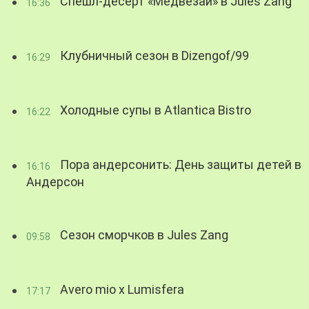
Спешл-десерт «Медвезай» в Jules Zang
16:36
Клубничный сезон в Dizengof/99
16:29
Холодные супы в Atlantica Bistro
16:22
Пора андерсонить: День защиты детей в
16:16
Андерсон
Сезон сморчков в Jules Zang
09:58
Avero mio x Lumisfera
17:17