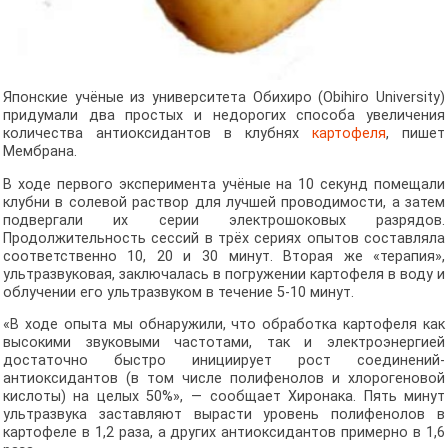
Японские учёные из университета Обихиро (Obihiro University)
придумали два простых и недорогих способа увеличения
количества антиоксидантов в клубнях
картофеля
, пишет
Мембрана.
В ходе первого эксперимента учёные на 10 секунд помещали
клубни в солевой раствор для лучшей проводимости, а затем
подвергали их серии электрошоковых разрядов.
Продолжительность сессий в трёх сериях опытов составляла
соответственно 10, 20 и 30 минут. Вторая же «терапия»,
ультразвуковая, заключалась в погружении картофеля в воду и
облучении его ультразвуком в течение 5-10 минут.
«В ходе опыта мы обнаружили, что обработка картофеля как
высокими звуковыми частотами, так и электроэнергией
достаточно быстро инициирует рост соединений-
антиоксидантов (в том числе полифенолов и хлорогеновой
кислоты) на целых 50%», — сообщает Хиронака. Пять минут
ультразвука заставляют вырасти уровень полифенолов в
картофеле в 1,2 раза, а других антиоксидантов примерно в 1,6