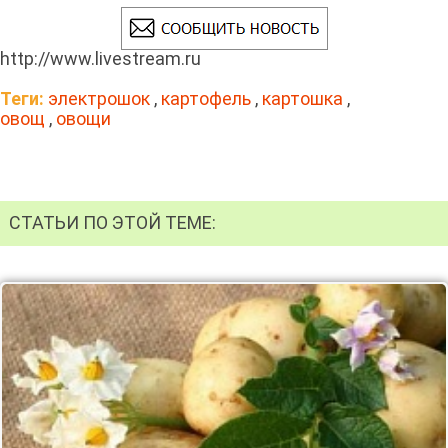
http://www.livestream.ru
Теги:
электрошок
,
картофель
,
картошка
,
овощ
,
овощи
СТАТЬИ ПО ЭТОЙ ТЕМЕ: