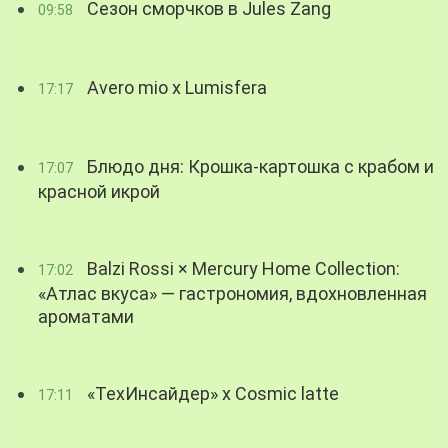
Сезон сморчков в Jules Zang
09:58
Avero mio x Lumisfera
17:17
Блюдо дня: Крошка-картошка с крабом и
17:07
красной икрой
Balzi Rossi × Mercury Home Collection:
17:02
«Атлас вкуса» — гастрономия, вдохновленная
ароматами
«ТехИнсайдер» х Cosmic latte
17:11