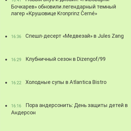
Бочкарев» обновили легендарный темный
лагер «Крушовице Kronprinz Černé»
Спешл-десерт «Медвезай» в Jules Zang
16:36
Клубничный сезон в Dizengof/99
16:29
Холодные супы в Atlantica Bistro
16:22
Пора андерсонить: День защиты детей в
16:16
Андерсон