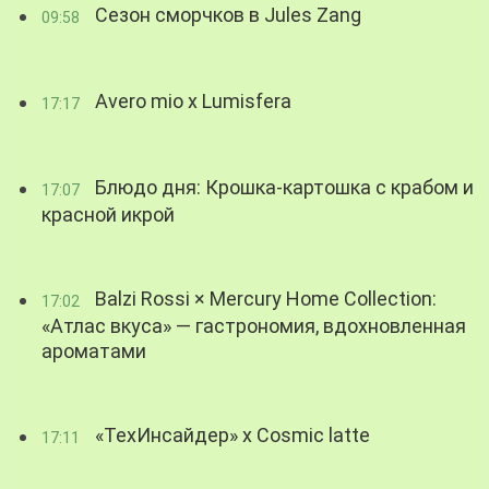
Сезон сморчков в Jules Zang
09:58
Avero mio x Lumisfera
17:17
Блюдо дня: Крошка-картошка с крабом и
17:07
красной икрой
Balzi Rossi × Mercury Home Collection:
17:02
«Атлас вкуса» — гастрономия, вдохновленная
ароматами
«ТехИнсайдер» х Cosmic latte
17:11