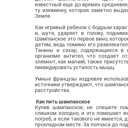
известный еще до времен средневеко
ту изюминку, которая заметно выде
Земле.
Как игривый ребенок с бодрым хара
и, шутя, ударяет в голову, подним
Шампанское это первое вино, которо
детям, ведь помимо его развлекател
Танины и сахар, содержащиеся в 
организме антител, что создает о
элемент, как магний, также присутс
ликвидировать усталость мышц.
Умные французы издревле использов
источники утверждают, что шампанс
расстройства.
Как пить шампанское
Купив шампанское, не спешите пом
слишком холодно, и это помешает в
погреб, а если такового не имеется,
прохладном месте. За полчаса до по