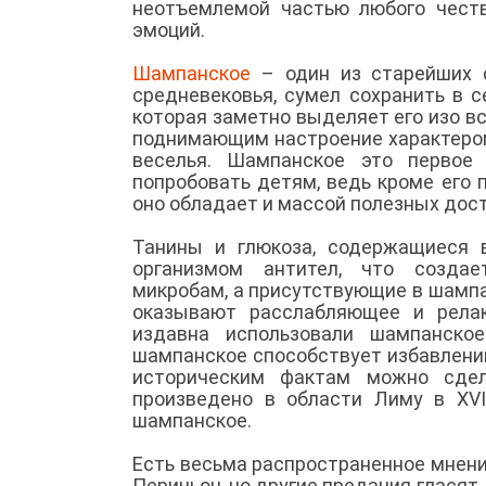
неотъемлемой частью любого честв
эмоций.
Шампанское
– один из старейших с
средневековья, сумел сохранить в 
которая заметно выделяет его изо в
поднимающим настроение характером
веселья. Шампанское это первое 
попробовать детям, ведь кроме его
оно обладает и массой полезных дос
Танины и глюкоза, содержащиеся 
организмом антител, что создае
микробам, а присутствующие в шамп
оказывают расслабляющее и рела
издавна использовали шампанско
шампанское способствует избавлен
историческим фактам можно сдел
произведено в области Лиму в XVI
шампанское.
Есть весьма распространенное мнени
Периньон, но другие предания гласят