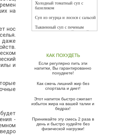
Холодный томатный суп с
времен
базиликом
ших на
Суп из огурца и лосося с сальсой
Тыквенный суп с печеным
ет нос
чесноком и томатной сальсой
селья.
ь даже
Грибной суп
ойств.
Томатный суп с кремом из
еском
КАК ПОХУДЕТЬ
красного перца
ческий
Если регулярно пить эти
силы и
Парижский луковый суп
напитки, Вы гарантированно
похудеете!
Суп из спаржи и горошка с
сыром пармезан
оторые
Как сжечь лишний жир без
дочные
спортзала и диет!
Суп-крем из цветной капусты
Этот напиток быстро сжигает
Французский луковый суп
избыток жира на вашей талии и
бедрах!
Суп из баклажанов с моцареллой
 будет
и гремолатой
ения -
Принимайте эту смесь 2 раза в
Грибной крем-суп с кростини с
день и быстро худейте без
темном
козьим сыром
физической нагрузки!
 ведро