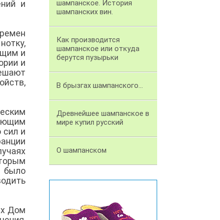
ений и
шампанское. История
шампанских вин.
времен
Как производится
нотку,
шампанское или откуда
ящим и
берутся пузырьки
ории и
ешают
ойств,
В брызгах шампанского...
еским
Древнейшее шампанское в
ующим
мире купил русский
 сил и
анции
учаях
О шампанском
оторым
 было
водить
ах Дом
нения,