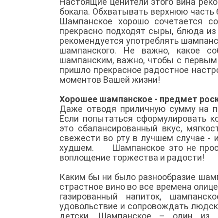
Настоящие ценители этого вина рек
бокала. Обхватывать верхнюю часть 
Шампанское хорошо сочетается с
прекрасно подходят сыры, блюда из 
рекомендуется употреблять шампанс
шампанского. Не важно, какое с
шампанским, важно, чтобы с первым 
пришло прекрасное радостное настро
моментов Вашей жизни!
Хорошее шампанское - предмет рос
Даже отводя приличную сумму на пр
Если попытаться сформулировать ко
это сбалансированный вкус, мягкос
свежести во рту в лучшем случае - 
худшем. Шампанское это не просто 
воплощение торжества и радости!
Каким бы ни было разнообразие шампа
страстное вино во все времена олиц
газированный напиток, шампанск
удовольствие и сопровождать людское
детски. Шампанское – один из с