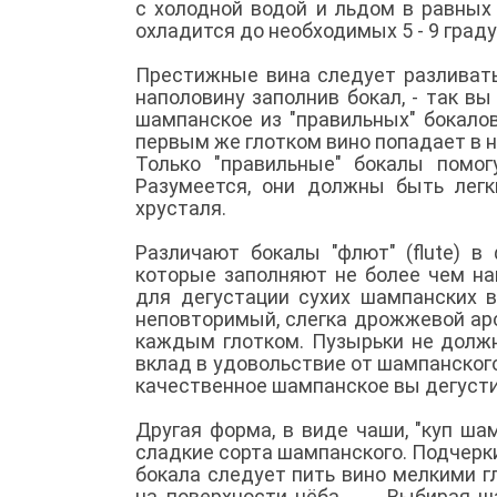
с холодной водой и льдом в равных
охладится до необходимых 5 - 9 гра
Престижные вина следует разливать
наполовину заполнив бокал, - так в
шампанское из "правильных" бокало
первым же глотком вино попадает в 
Только "правильные" бокалы помог
Разумеется, они должны быть легк
хрусталя.
Различают бокалы "флют" (flute) 
которые заполняют не более чем на
для дегустации сухих шампанских в
неповторимый, слегка дрожжевой ар
каждым глотком. Пузырьки не должн
вклад в удовольствие от шампанского
качественное шампанское вы дегуст
Другая форма, в виде чаши, "куп ша
сладкие сорта шампанского. Подчерки
бокала следует пить вино мелкими г
на поверхности нёба. Выбирая ша