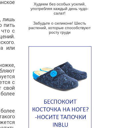
анское
Суп мисо с зеленым луком и
Худеем без особых усилий,
тофу
употребляя каждый день чудо-
салат!
Суп из помидоров черри с песто
, лишь
из рукколы
Забудьте о силиконе! Шесть
о пить
растений, которые способствуют
 что с
Португальский чесночный суп с
росту груди
яйцом
щений.
ского.
Авголемоно
ла или
Том ям с тофу
Ирландский картофельный суп
ножке,
ебляют
Суп из пастернака
руется
Пряный морковный суп во время
ется с
зимних холодов
т свой
 более
Тосканский фасолевый суп
Американский суп из красной
фасоли с сальсой гуакамоле
 более
такого
Острый чечевичный суп с
ажется
кремом из петрушки
ратить