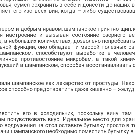
вья, сумел сохранить в себе и донести до наших 
ляет его изо всех вин, когда – либо существовав
ктером и добрым нравом, шампанское приятно щипл
ая настроение и вызывая состояние озорного ве
е, в небольших количествах, дозволено попробоват
ьной функции, оно обладает и массой полезных св
шампанском, способствуют выработке в человеч
тличное противостояние микробам, а такой хими
твующий в шампанском, способен восстанавливать 
али шампанское как лекарство от простуды. Нек
кое способно предотвратить даже кишечно – желу
естить его в холодильник, поскольку вину там
ам почувствовать вкус. Идеальное место для хран
 до водружения на стол оставьте бутылку просто в 
дачи шампанского необходимо поместить бутылку в