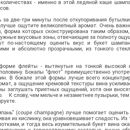
 количествах - именно в этой ледяной каше шамп
дусов.
 за две-три минуты после откупоривания бутылки
ы лучше ощутите великолепный аромат. Очень важн
в, форма которых сконструирована таким образом,
нужные вкусовые зоны, отвечающие за полноту ощу
ут по-настоящему оценить вкус и букет шампан
ими и абсолютно прозрачными, из тонкого стек
в форме флейты - вытянутые на тонкой высокой 
половину. Бокалы "флют" преимущественно употр
ин. В бокале этой формы лучше всего концентри
омат, а ощущение кремовой текстуры вина усилива
ы заглушать приятных ощущений, хотя они внося
. К слову, чем мельче и незаметнее пузырьки, тем
ируете.
мпань" (coupe champagne) лучше помогает оценить
вая их кислинку, она уравновешивает сладость. Из 
лотками, и тогда весь изумительный букет вина ок
мпанское к торжественному застолью, лучше об