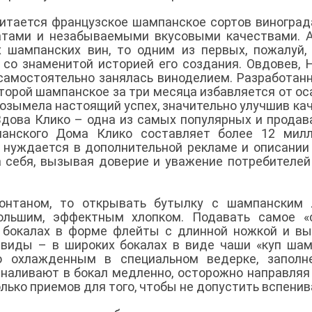
читается французское шампанское сортов виноград
атами и незабываемыми вкусовыми качествами. 
 шампанских вин, то одним из первых, пожалуй,
 со знаменитой историей его создания. Овдовев, 
 самостоятельно занялась виноделием. Разработан
торой шампанское за три месяца избавляется от ос
озымела настоящий успех, значительно улучшив ка
Вдова Клико – одна из самых популярных и прода
анского Дома Клико составляет более 12 милл
е нуждается в дополнительной рекламе и описании
а себя, вызывая доверие и уважение потребителей
онтаном, то открывать бутылку с шампанским 
ольшим, эффектным хлопком. Подавать самое «с
 бокалах в форме флейты с длинной ножкой и вы
 виды – в широких бокалах в виде чаши «куп шам
о охлажденным в специальном ведерке, заполн
наливают в бокал медленно, осторожно направляя
олько приемов для того, чтобы не допустить вспени