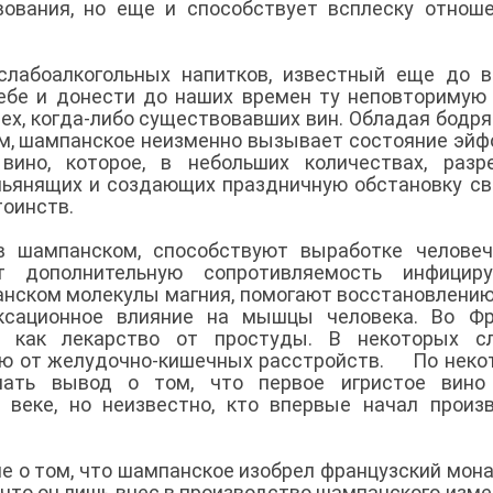
ования, но еще и способствует всплеску отнош
лабоалкогольных напитков, известный еще до 
себе и донести до наших времен ту неповторимую 
сех, когда-либо существовавших вин. Обладая бодр
, шампанское неизменно вызывает состояние эйф
вино, которое, в небольших количествах, разр
 пьянящих и создающих праздничную обстановку св
тоинств.
в шампанском, способствуют выработке человеч
т дополнительную сопротивляемость инфицир
анском молекулы магния, помогают восстановлению
ксационное влияние на мышцы человека. Во Фр
е как лекарство от простуды. В некоторых сл
ию от желудочно-кишечных расстройств. По нек
ать вывод о том, что первое игристое вино
 веке, но неизвестно, кто впервые начал произ
е о том, что шампанское изобрел французский мон
, что он лишь внес в производство шампанского изме