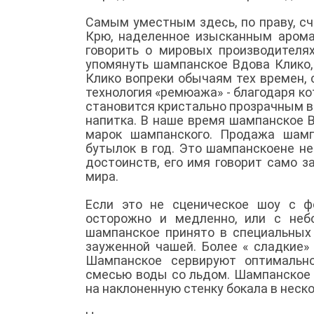
Самым уместным здесь, по праву, с
Крю, наделенное изысканным аром
говорить о мировых производителях
упомянуть шампанское Вдова Клико,
Клико вопреки обычаям тех времен,
технология «ремюажа» - благодаря ко
становится кристально прозрачным в
напитка. В наше время шампанское 
марок шампанского. Продажа шамп
бутылок в год. Это шампанскоене н
достоинств, его имя говорит само з
мира.
Если это не сценическое шоу с ф
осторожно и медленно, или с неб
шампанское принято в специальных
зауженной чашей. Более « сладкие»
Шампанское сервируют оптимальн
смесью воды со льдом. Шампанское 
на наклоненную стенку бокала в неск