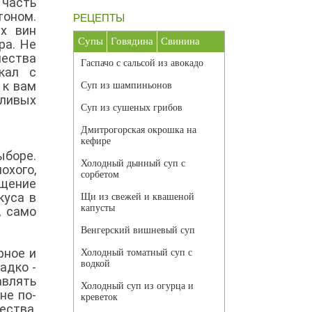
 часть
тоном.
РЕЦЕПТЫ
х вин
Супы
Говядина
Свинина
ра. Не
чества
Гаспачо с сальсой из авокадо
кал с
 к вам
Суп из шампиньонов
тливых
Суп из сушеных грибов
Дмитрогорская окрошка на
кефире
ыборе.
Холодный дынный суп с
охого,
сорбетом
ущение
куса в
Щи из свежей и квашеной
капусты
, само
Венгерский вишневый суп
рное и
Холодный томатный суп с
водкой
адко -
влять
Холодный суп из огурца и
не по-
креветок
ства,