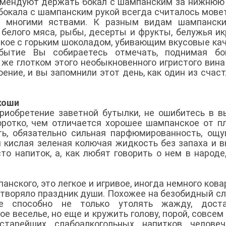
омендуют держать бокал с шампанским за нижнюю
бокала с шампанским рукой всегда считалось мове
о многими яствами. К разным видам шампански
белого мяса, рыбы, десерты и фрукты, белужья ик
кое с горьким шоколадом, убивающим вкусовые ка
обытие Вы собираетесь отмечать, поднимая бо
же глотком этого необыкновенного игристого вина
ение, и вы запомнили этот день, как один из счас
коши
иобретение заветной бутылки, не ошибитесь в в
ротко, чем отличается хорошее шампанское от пл
ть, обязательно сильная парфюмированность, ощ
и кислая зеленая колючая жидкость без запаха и в
напиток, а, как любят говорить о нем в народе
нского, это легкое и игривое, иногда немного кова
етворяло праздник души. Похожее на безобидный сл
ое способно не только утолять жажду, доста
 веселье, но еще и кружить голову, порой, совсем 
тарейших слабоалкогольных напитков человече