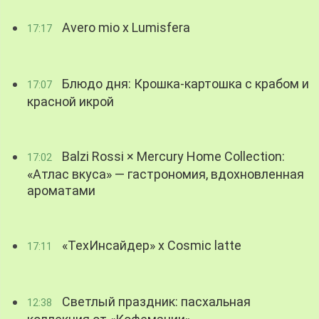
Avero mio x Lumisfera
17:17
Блюдо дня: Крошка-картошка с крабом и
17:07
красной икрой
Balzi Rossi × Mercury Home Collection:
17:02
«Атлас вкуса» — гастрономия, вдохновленная
ароматами
«ТехИнсайдер» х Cosmic latte
17:11
Светлый праздник: пасхальная
12:38