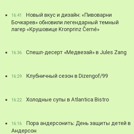
Новый вкус и дизайн: «Пивоварни
16:41
Бочкарев» обновили легендарный темный
лагер «Крушовице Kronprinz Černé»
Спешл-десерт «Медвезай» в Jules Zang
16:36
Клубничный сезон в Dizengof/99
16:29
Холодные супы в Atlantica Bistro
16:22
Пора андерсонить: День защиты детей в
16:16
Андерсон