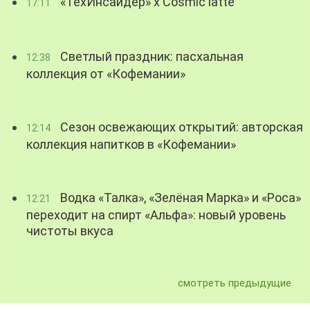
«ТехИнсайдер» х Cosmic latte
17:11
Светлый праздник: пасхальная
12:38
коллекция от «Кофемании»
Сезон освежающих открытий: авторская
12:14
коллекция напитков в «Кофемании»
Водка «Талка», «Зелёная Марка» и «Роса»
12:21
переходит на спирт «Альфа»: новый уровень
чистоты вкуса
смотреть предыдущие