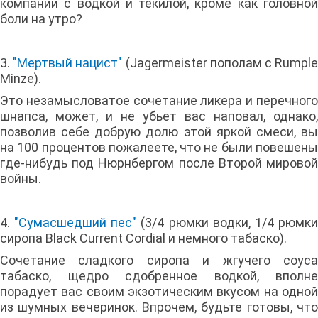
компании с водкой и текилой, кроме как головной
боли на утро?
3.
"Мертвый нацист"
(Jagermeister пополам с Rumpl
Minze).
Это незамысловатое сочетание ликера и перечного
шнапса, может, и не убьет вас наповал, однако,
позволив себе добрую долю этой яркой смеси, вы
на 100 процентов пожалеете, что не были повешены
где-нибудь под Нюрнбергом после Второй мировой
войны.
4.
"Сумасшедший пес"
(3/4 рюмки водки, 1/4 рюмк
сиропа Black Current Cordial и немного табаско).
Сочетание сладкого сиропа и жгучего соуса
табаско, щедро сдобренное водкой, вполне
порадует вас своим экзотическим вкусом на одной
из шумных вечеринок. Впрочем, будьте готовы, что