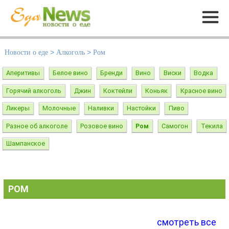
Меню
Новости о еде
>
Алкоголь
>
Ром
Аперитивы
Белое вино
Бренди
Вино
Виски
Водка
Горячий алкоголь
Джин
Коктейли
Коньяк
Красное вино
Ликеры
Молочные
Наливки
Настойки
Пиво
Разное об алкоголе
Розовое вино
Ром
Самогон
Текила
Шампанское
РОМ
смотреть все