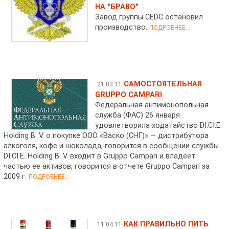
НА "БРАВО"
Завод группы CEDC остановил
производство.
ПОДРОБНЕЕ...
САМОСТОЯТЕЛЬНАЯ
21.03.11
GRUPPO CAMPARI
Федеральная антимонопольная
служба (ФАС) 26 января
удовлетворила ходатайство DI.CI.E.
Holding B. V. о покупке ООО «Васко (СНГ)» — дистрибутора
алкоголя, кофе и шоколада, говорится в сообщении службы.
DI.CI.E. Holding B. V. входит в Gruppo Campari и владеет
частью ее активов, говорится в отчете Gruppo Campari за
2009 г.
ПОДРОБНЕЕ...
КАК ПРАВИЛЬНО ПИТЬ
11.04.11