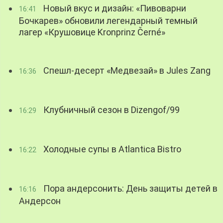
Новый вкус и дизайн: «Пивоварни
16:41
Бочкарев» обновили легендарный темный
лагер «Крушовице Kronprinz Černé»
Спешл-десерт «Медвезай» в Jules Zang
16:36
Клубничный сезон в Dizengof/99
16:29
Холодные супы в Atlantica Bistro
16:22
Пора андерсонить: День защиты детей в
16:16
Андерсон