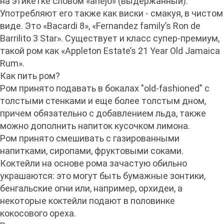
на этикетке словом «anejo» (выдержанный).
Употребляют его также как виски - смакуя, в чистом
виде. Это «Bacardi 8», «Fernandez family’s Ron de
Barrilito 3 Star». Существует и класс супер-премиум,
такой ром как «Appleton Estate’s 21 Year Old Jamaica
Rum».
Как пить ром?
Ром принято подавать в бокалах "old-fashioned" с
толстыми стенками и еще более толстым дном,
причем обязательно с добавлением льда, также
можно дополнить напиток кусочком лимона.
Ром принято смешивать с газированными
напитками, сиропами, фруктовыми соками.
Коктейли на основе рома зачастую обильно
украшаются: это могут быть бумажные зонтики,
бенгальские огни или, например, орхидеи, а
некоторые коктейли подают в половинке
кокосового ореха.