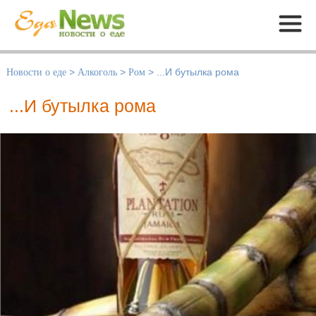
Меню
Новости о еде
>
Алкоголь
>
Ром
>
...И бутылка рома
...И бутылка рома