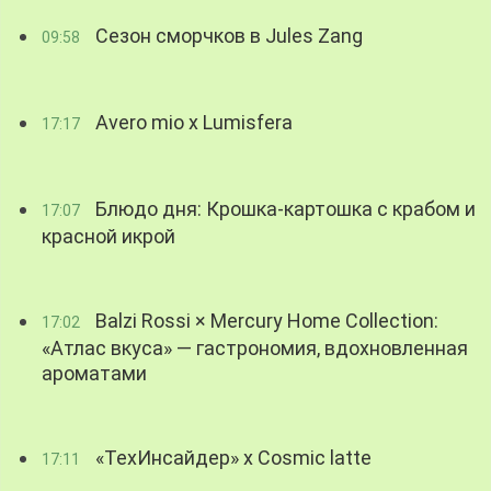
Сезон сморчков в Jules Zang
09:58
Avero mio x Lumisfera
17:17
Блюдо дня: Крошка-картошка с крабом и
17:07
красной икрой
Balzi Rossi × Mercury Home Collection:
17:02
«Атлас вкуса» — гастрономия, вдохновленная
ароматами
«ТехИнсайдер» х Cosmic latte
17:11