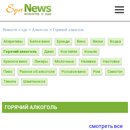
Меню
Новости о еде
>
Алкоголь
>
Горячий алкоголь
Аперитивы
Белое вино
Бренди
Вино
Виски
Водка
Горячий алкоголь
Джин
Коктейли
Коньяк
Красное вино
Ликеры
Молочные
Наливки
Настойки
Пиво
Разное об алкоголе
Розовое вино
Ром
Самогон
Текила
Шампанское
ГОРЯЧИЙ АЛКОГОЛЬ
смотреть все