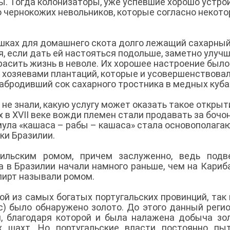
вы. Тогда колонизаторы, уже успевшие хорошо устро
ю чернокожих невольников, которые согласно некото
шках для домашнего скота долго лежащий сахарны
, если дать ей настояться подольше, заметно улуч
красить жизнь в неволе. Их хорошее настроение было
 хозяевами плантаций, которые и усовершенствова
забродивший сок сахарного тростника в медных куба
не знали, какую услугу может оказать такое открыт
в XVII веке вожди племен стали продавать за бочо
ула «кашаса – рабы – кашаса» стала основополаг
ки Бразилии.
льским ромом, причем заслуженно, ведь подве
 в Бразилии начали намного раньше, чем на Кариба
пирт называли ромом.
ной из самых богатых португальских провинций, так 
с) было обнаружено золото. До этого данный реги
, благодаря которой и была налажена добыча зо
х шахт. Но португальские власти постоянно пы