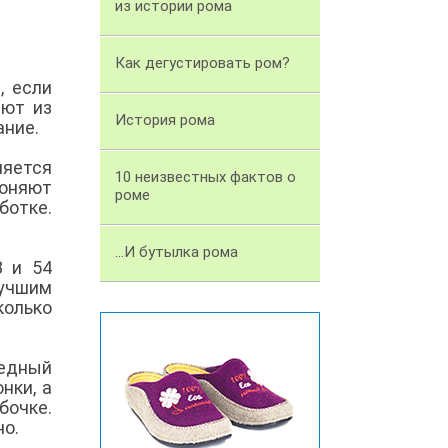
из истории рома
Как дегустировать ром?
, если
ают из
История рома
ание.
яется
10 неизвестных фактов о
гоняют
роме
ботке.
...И бутылка рома
8 и 54
лучшим
колько
медный
нки, а
бочке.
но.