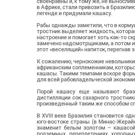
своенравны и, к тому же, не выносли
в Африке, стали привозить в Бразили
легенде и придумали кашасу.
Рабы однажды заметили, что в корму
тростник выделяет жидкость, которая
настроение и помогает хоть как-то с
замечено надсмотрщиками, а потом и
этот «веселящий» напиток, перегнав 
К сожалению, чернокожие невольники 
африканским соплеменникам, которых 
кашасы. Такими темпами вскоре форм
для всей рабовладельческой экономи
Порой кашасу еще называют брази
дистилляции сок сахарного тростника
произведенный таким же способом с
В XVIII веке Бразилия становится од
юго-востоке страны (в Минас-Жерай
знаменит белым золотом – кашасой
подземных переплетениях холодны