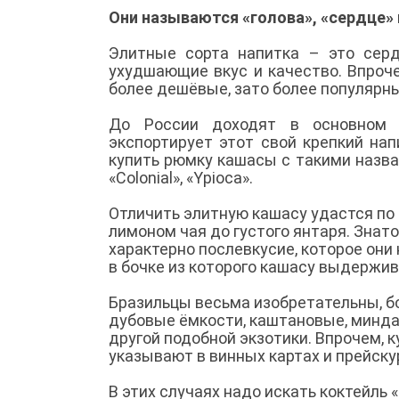
Они называются «голова», «сердце» 
Элитные сорта напитка – это серд
ухудшающие вкус и качество. Впроч
более дешёвые, зато более популярны
До России доходят в основном э
экспортирует этот свой крепкий на
купить рюмку кашасы с такими названия
«Colonial», «Ypioca».
Отличить элитную кашасу удастся по 
лимоном чая до густого янтаря. Знат
характерно послевкусие, которое они
в бочке из которого кашасу выдержив
Бразильцы весьма изобретательны, бо
дубовые ёмкости, каштановые, миндал
другой подобной экзотики. Впрочем, к
указывают в винных картах и прейску
В этих случаях надо искать коктейль «