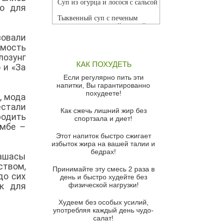
Суп из огурца и лосося с сальсой
то для
Тыквенный суп с печеным
чесноком и томатной сальсой
зовали
Грибной суп
имость
лозунг
Томатный суп с кремом из
КАК ПОХУДЕТЬ
 и «За
красного перца
Если регулярно пить эти
Парижский луковый суп
напитки, Вы гарантированно
похудеете!
, мода
Суп из спаржи и горошка с
естали
сыром пармезан
Как сжечь лишний жир без
родить
спортзала и диет!
Суп-крем из цветной капусты
амбе –
Этот напиток быстро сжигает
Французский луковый суп
избыток жира на вашей талии и
бедрах!
Суп из баклажанов с моцареллой
кашасы
и гремолатой
ством,
Принимайте эту смесь 2 раза в
до сих
Грибной крем-суп с кростини с
день и быстро худейте без
ик для
козьим сыром
физической нагрузки!
Суп мисо с зеленым луком и
Худеем без особых усилий,
тофу
употребляя каждый день чудо-
салат!