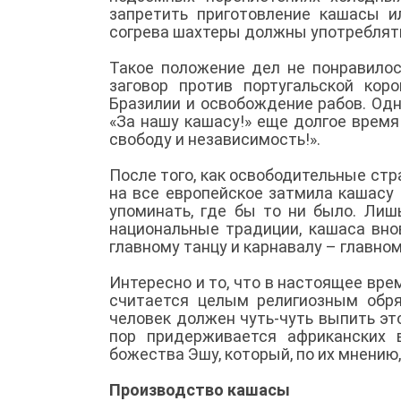
запретить приготовление кашасы и
согрева шахтеры должны употреблять
Такое положение дел не понравилос
заговор против португальской кор
Бразилии и освобождение рабов. Одн
«За нашу кашасу!» еще долгое время
свободу и независимость!».
После того, как освободительные стра
на все европейское затмила кашасу 
упоминать, где бы то ни было. Лиш
национальные традиции, кашаса вно
главному танцу и карнавалу – главно
Интересно и то, что в настоящее вр
считается целым религиозным обря
человек должен чуть-чуть выпить это
пор придерживается африканских 
божества Эшу, который, по их мнению, 
Производство кашасы