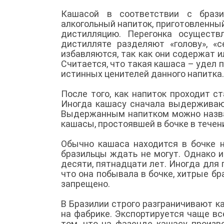
Кашасой в соответствии с брази
алкогольный напиток, приготовленны
дистилляцию. Перегонка осуществ
дистилляте разделяют «голову», «с
избавляются, так как они содержат и
Считается, что такая кашаса – удел 
истинных ценителей данного напитка.
После того, как напиток проходит ст
Иногда кашасу сначала выдерживают
Выдержанным напитком можно назват
кашасы, простоявшей в бочке в течени
Обычно кашаса находится в бочке н
бразильцы ждать не могут. Однако и
десяти, пятнадцати лет. Иногда для 
что она побывала в бочке, хитрые бр
запрещено.
В Бразилии строго разграничивают ка
на фабрике. Экспортируется чаще все
том, что на фазенде кашасу произв