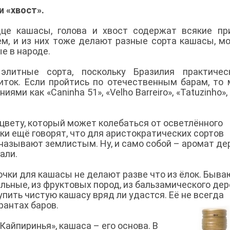
и «хвост».
це кашасы, голова и хвост содержат всякие пр
ем, и из них тоже делают разные сорта кашасы, м
е в народе.
литные сорта, поскольку Бразилия практичес
питок. Если пройтись по отечественным барам, то
ми как «Caninha 51», «Velho Barreiro», «Tatuzinho», «
цвету, который может колебаться от осветлённого
оки ещё говорят, что для аристократических сортов
 называют землистым. Ну, и само собой – аромат де
али.
чки для кашасы не делают разве что из ёлок. Быва
ьные, из фруктовых пород, из бальзамического дер
упить чистую кашасу вряд ли удастся. Её не всегда
рантах баров.
Кайпиринья», кашаса – его основа. В