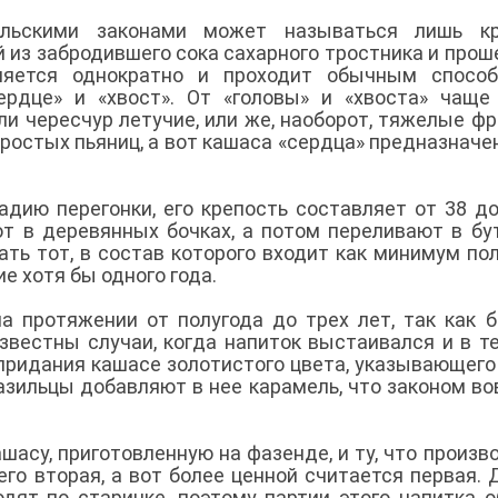
льскими законами может называться лишь кр
й из забродившего сока сахарного тростника и про
ляется однократно и проходит обычным способ
ердце» и «хвост». От «головы» и «хвоста» чаще
ли чересчур летучие, или же, наоборот, тяжелые фр
простых пьяниц, а вот кашаса «сердца» предназначе
адию перегонки, его крепость составляет от 38 до
 в деревянных бочках, а потом переливают в бу
ь тот, в состав которого входит как минимум по
е хотя бы одного года.
а протяжении от полугода до трех лет, так как 
звестны случаи, когда напиток выстаивался и в т
придания кашасе золотистого цвета, указывающего 
азильцы добавляют в нее карамель, что законом во
шасу, приготовленную на фазенде, и ту, что произв
го вторая, а вот более ценной считается первая. 
одят по старинке, поэтому партии этого напитка 