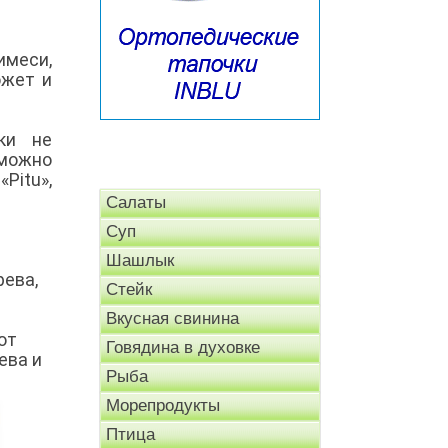
имеси,
ожет и
ки не
 можно
Pitu»,
Салаты
Суп
Шашлык
рева,
Стейк
Вкусная свинина
ют
Говядина в духовке
ева и
Рыба
Морепродукты
Птица