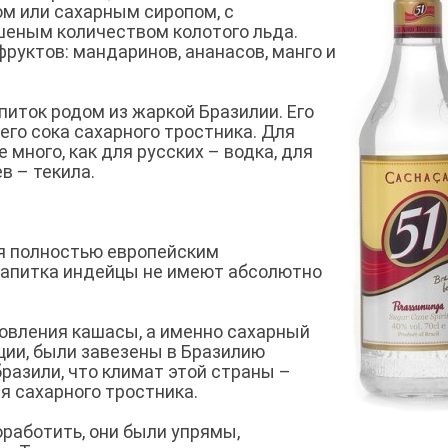
ом или сахарным сиропом, с
шеным количеством колотого льда.
руктов: мандаринов, ананасов, манго и
питок родом из жаркой Бразилии. Его
го сока сахарного тростника. Для
 много, как для русских – водка, для
в – текила.
ся полностью европейским
напитка индейцы не имеют абсолютно
овления кашасы, а именно сахарный
ции, были завезены в Бразилию
разили, что климат этой страны –
я сахарного тростника.
работить, они были упрямы,