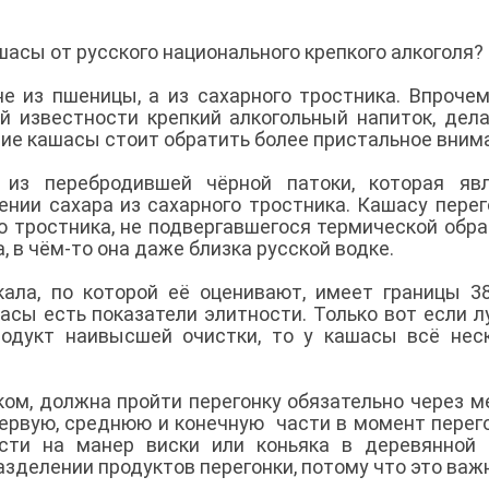
шасы от русского национального крепкого алкоголя?
е из пшеницы, а из сахарного тростника. Впрочем
ой известности крепкий алкогольный напиток, дел
ние кашасы стоит обратить более пристальное вним
из перебродившей чёрной патоки, которая явл
ении сахара из сахарного тростника. Кашасу пере
о тростника, не подвергавшегося термической обра
 в чём-то она даже близка русской водке.
ала, по которой её оценивают, имеет границы 3
ашасы есть показатели элитности. Только вот если 
родукт наивысшей очистки, то у кашасы всё нес
ком, должна пройти перегонку обязательно через 
первую, среднюю и конечную части в момент перего
сти на манер виски или коньяка в деревянной 
зделении продуктов перегонки, потому что это важ