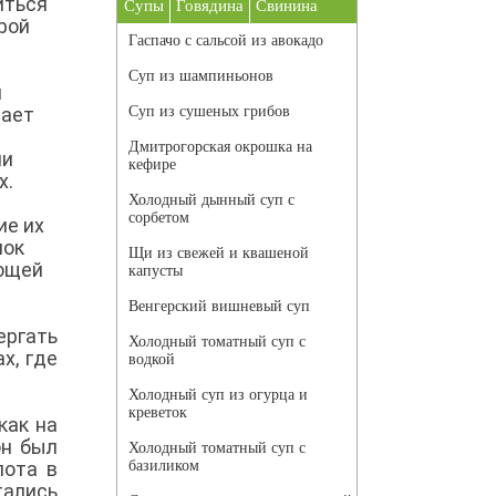
иться
Супы
Говядина
Свинина
рой
Гаспачо с сальсой из авокадо
Суп из шампиньонов
й
шает
Суп из сушеных грибов
Дмитрогорская окрошка на
ли
кефире
х.
Холодный дынный суп с
сорбетом
ие их
нок
Щи из свежей и квашеной
ающей
капусты
Венгерский вишневый суп
ргать
Холодный томатный суп с
х, где
водкой
Холодный суп из огурца и
креветок
как на
он был
Холодный томатный суп с
лота в
базиликом
тались