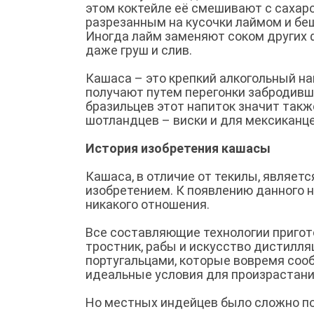
этом коктейле её смешивают с сахар
разрезанным на кусочки лаймом и бе
Иногда лайм заменяют соком других ф
даже груш и слив.
Кашаса – это крепкий алкогольный на
получают путем перегонки забродивше
бразильцев этот напиток значит также
шотландцев – виски и для мексиканце
История изобретения кашасы
Кашаса, в отличие от текилы, являет
изобретением. К появлению данного 
никакого отношения.
Все составляющие технологии пригот
тростник, рабы и искусство дистилля
португальцами, которые вовремя сооб
идеальные условия для произрастани
Но местных индейцев было сложно по