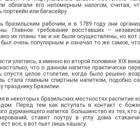
ли облагали его непомерным налогом, считая, ч
 портвейн или багасейру.
ь бразильским рабочим, и в 1789 году они органи
оны. Главное требование восставших – независ
ако их планы так и не были осуществлены, но вот 
 был очень популярным и означал то же самое, что
сти улеглись, а именно во второй половине XIX века
настолько, что о данном напитке практически пер
ь спустя целое столетие, когда было решено воз
вь стала главным спиртным напитком, подобно с
му празднику Бразилии.
емя в некоторых бразильских местностях распитие 
дом. Перед тем как вступать в контакт с боже
го дурманящего напитка. Большинство из тех, кто 
верований, ставят поутру в углу дома стаканч
ест все, а вот пьет лишь кашасу.