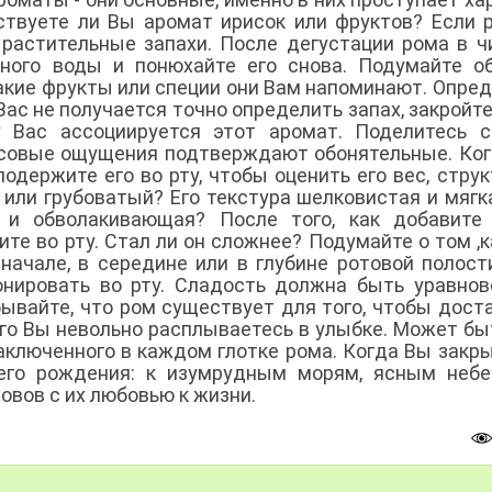
ствуете ли Вы аромат ирисок или фруктов? Если 
 растительные запахи. После дегустации рома в ч
ного воды и понюхайте его снова. Подумайте о
акие фрукты или специи они Вам напоминают. Опред
Вас не получается точно определить запах, закройте
у Вас ассоциируется этот аромат. Поделитесь 
совые ощущения подтверждают обонятельные. Ко
одержите его во рту, чтобы оценить его вес, струк
й или грубоватый? Его текстура шелковистая и мягк
 и обволакивающая? После того, как добавите 
ите во рту. Стал ли он сложнее? Подумайте о том ,к
начале, в середине или в глубине ротовой полост
онировать во рту. Сладость должна быть уравно
бывайте, что ром существует для того, чтобы дост
ого Вы невольно расплываетесь в улыбке. Может бы
 заключенного в каждом глотке рома. Когда Вы закр
оего рождения: к изумрудным морям, ясным неб
овов с их любовью к жизни.