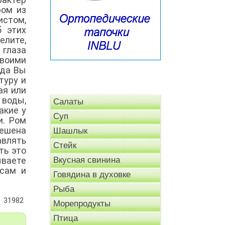
ром из
истом,
б этих
елите,
 глаза
своими
гда Вы
туру и
ая или
воды,
Салаты
акие у
Суп
и. Ром
вешена
Шашлык
авлять
Стейк
ть это
ываете
Вкусная свинина
есам и
Говядина в духовке
Рыба
31982
Морепродукты
Птица