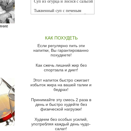
Суп из огурца и лосося с сальсой
Тыквенный суп с печеным
чесноком и томатной сальсой
Грибной суп
яние
Томатный суп с кремом из
КАК ПОХУДЕТЬ
красного перца
Если регулярно пить эти
Парижский луковый суп
напитки, Вы гарантированно
похудеете!
Суп из спаржи и горошка с
сыром пармезан
Как сжечь лишний жир без
спортзала и диет!
Суп-крем из цветной капусты
Этот напиток быстро сжигает
Французский луковый суп
избыток жира на вашей талии и
бедрах!
Суп из баклажанов с моцареллой
и гремолатой
Принимайте эту смесь 2 раза в
Грибной крем-суп с кростини с
день и быстро худейте без
козьим сыром
физической нагрузки!
Суп мисо с зеленым луком и
Худеем без особых усилий,
тофу
употребляя каждый день чудо-
салат!