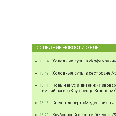
ПОСЛЕДНИЕ НОВОСТИ О ЕДЕ:
Холодные супы в «Кофемании»
16:54
Холодные супы в ресторане Atl
16:49
Новый вкус и дизайн: «Пивова
16:41
темный лагер «Крушовице Kronprinz 
Спешл-десерт «Медвезай» в Ju
16:36
Клубничный сезон в Dizengof/
16:29