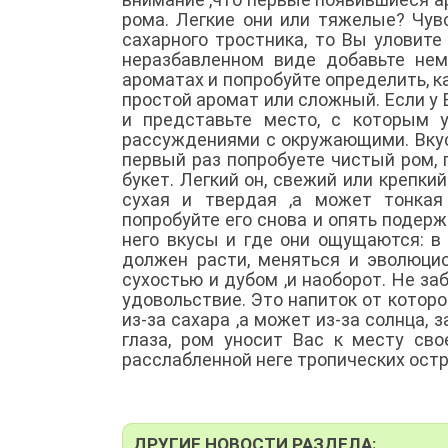
рома. Легкие они или тяжелые? Чув
сахарного тростника, то Вы уловите
неразбавленном виде добавьте нем
ароматах и попробуйте определить, к
простой аромат или сложный. Если у 
и представьте место, с которым 
рассуждениями с окружающими. Вку
первый раз попробуете чистый ром, п
букет. Легкий он, свежий или крепки
сухая и твердая ,а может тонкая
попробуйте его снова и опять подерж
него вкусы и где они ощущаются: в 
должен расти, меняться и эволюци
сухостью и дубом ,и наоборот. Не за
удовольствие. Это напиток от котор
из-за сахара ,а может из-за солнца,
глаза, ром уносит Вас к месту св
расслабленной неге тропических остр
ДРУГИЕ НОВОСТИ РАЗДЕЛА: