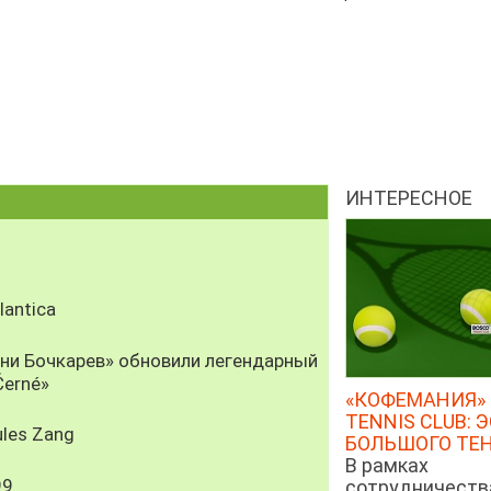
ИНТЕРЕСНОЕ
antica
рни Бочкарев» обновили легендарный
Černé»
«КОФЕМАНИЯ» 
TENNIS CLUB: 
les Zang
БОЛЬШОГО ТЕ
В рамках
99
сотрудничеств