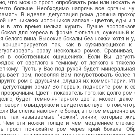
ею, что можно прост опробовать ром или нюхать е
что больше. Необходимо напрячь все органы чу
и…память. В идеале дегустация рома должна прохо
й нет никаких источников запаха - цветов, еды и т
и в это время нельзя курить. Лучше воспользо
бокал для хереса в форме тюльпана, суженный к
я белого вина. Высокие бокалы без ножки хотя и 
 концентрируется так, как в суживающихся к 
густировать сразу несколько ромов. Сравнивая,
ся в собственных ощущениях. Если Вы дегусти
ядок: от светлого к темному, от легкого к тяжело
репкому. Пусть у Вас под рукой будет минеральная
рывает ром, позволяя Вам почувствовать более 
ируйте ром с друзьями ,слушая их комментарии. Ит
 дегустации рома? Во-первых, поднесите ром к с
 прозрачным. Цвет - показатель того,как долго ром 
олго, будет темно-янтарного цвета, может даже
 говорит о выдержке и свидетельствует о том, что 
сли Вы слегка наклоните бокал, а потом медленно в
ите так называемые "ножки": линии, которые жи
а. Чем эти ножки толще и чем медленнее стекаю
ь прост понюхайте ром через край бокала. Обр
оматы - они основные, именно в них проступает ха