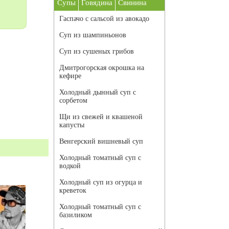
Супы
Говядина
Свинина
Гаспачо с сальсой из авокадо
Суп из шампиньонов
Суп из сушеных грибов
Дмитрогорская окрошка на
кефире
Холодный дынный суп с
сорбетом
Щи из свежей и квашеной
капусты
Венгерский вишневый суп
Холодный томатный суп с
водкой
Холодный суп из огурца и
креветок
Холодный томатный суп с
базиликом