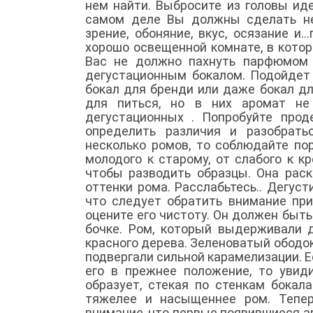
нем найти. Выбросите из головы ид
самом деле Вы должны сделать не
зрение, обоняние, вкус, осязание 
хорошо освещенной комнате, в которо
Вас не должно пахнуть парфюмом 
дегустационным бокалом. Подойдет 
бокал для бренди или даже бокал дл
для питься, но в них аромат не
дегустационных . Попробуйте проде
определить различия и разобрать
несколько ромов, то соблюдайте пор
молодого к старому, от слабого к к
чтобы разводить образцы. Она раск
оттенки рома. Расслабьтесь.. Дегуст
что следует обратить внимание при
оцените его чистоту. Он должен быть
бочке. Ром, который выдерживали д
красного дерева. Зеленоватый ободок
подвергали сильной карамелизации. Е
его в прежнее положение, то увид
образует, стекая по стенкам бокал
тяжелее и насыщеннее ром. Тепер
внимание ,что первые появившиеся ар