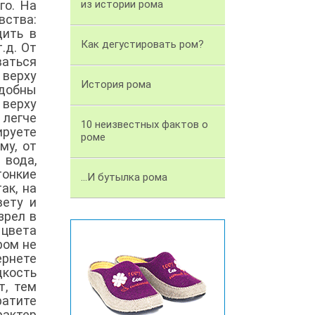
го. На
из истории рома
вства:
дить в
Как дегустировать ром?
.д. От
ваться
 верху
История рома
удобны
верху
 легче
10 неизвестных фактов о
руете
роме
му, от
 вода,
тонкие
...И бутылка рома
ак, на
вету и
зрел в
 цвета
ром не
ернете
дкость
т, тем
атите
рактер