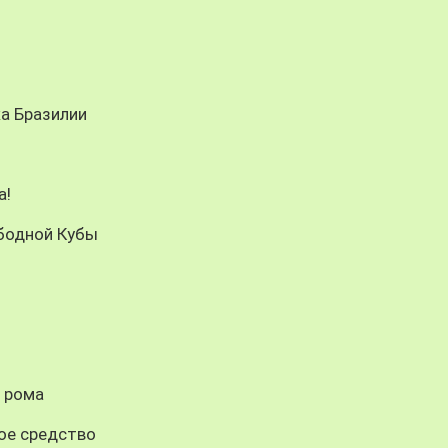
ка Бразилии
а!
ободной Кубы
 рома
ое средство