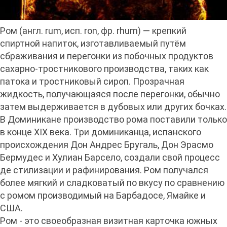
Ром (англ. rum, исп. ron, фр. rhum) — крепкий
спиртной напиток, изготавливаемый путём
сбраживания и перегонки из побочных продуктов
сахарно-тростникового производства, таких как
патока и тростниковый сироп. Прозрачная
жидкость, получающаяся после перегонки, обычно
затем выдерживается в дубовых или других бочках.
В Доминикане производство рома поставили только
в конце ХIX века. Три доминиканца, испанского
происхождения Дон Андрес Бругаль, Дон Эрасмо
Бермудес и Хулиан Барсело, создали свой процесс
де стилизации и рафинирования. Ром получался
более мягкий и сладковатый по вкусу по сравнению
с ромом производимый на Барбадосе, Ямайке и
США.
Ром - это своеобразная визитная карточка южных