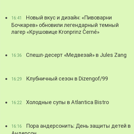
Новый вкус и дизайн: «Пивоварни
16:41
Бочкарев» обновили легендарный темный
лагер «Крушовице Kronprinz Černé»
Спешл-десерт «Медвезай» в Jules Zang
16:36
Клубничный сезон в Dizengof/99
16:29
Холодные супы в Atlantica Bistro
16:22
Пора андерсонить: День защиты детей в
16:16
Андерсон