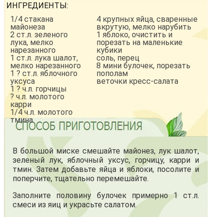
ИНГРЕДИЕНТЫ:
1/4 стакана
4 крупных яйца, сваренные
майонеза
вкрутую, мелко нарубить
2 ст.л. зеленого
1 яблоко, очистить и
лука, мелко
порезать на маленькие
нарезанного
кубики
1 ст.л. лука шалот,
соль, перец
мелко нарезанного
8 мини булочек, порезать
1 ? ст.л. яблочного
пополам
уксуса
веточки кресс-салата
1 ? ч.л. горчицы
? ч.л. молотого
карри
1/4 ч.л. молотого
тмина
В большой миске смешайте майонез, лук шалот,
зеленый лук, яблочный уксус, горчицу, карри и
тмин. Затем добавьте яйца и яблоки, посолите и
поперчите, тщательно перемешайте.
Заполните половину булочек примерно 1 ст.л.
смеси из яиц и украсьте салатом.