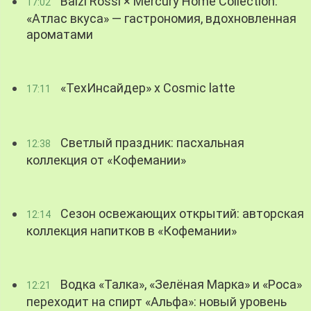
Balzi Rossi × Mercury Home Collection:
17:02
«Атлас вкуса» — гастрономия, вдохновленная
ароматами
«ТехИнсайдер» х Cosmic latte
17:11
Светлый праздник: пасхальная
12:38
коллекция от «Кофемании»
Сезон освежающих открытий: авторская
12:14
коллекция напитков в «Кофемании»
Водка «Талка», «Зелёная Марка» и «Роса»
12:21
переходит на спирт «Альфа»: новый уровень