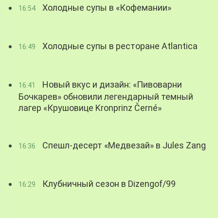
Холодные супы в «Кофемании»
16:54
Холодные супы в ресторане Atlantica
16:49
Новый вкус и дизайн: «Пивоварни
16:41
Бочкарев» обновили легендарный темный
лагер «Крушовице Kronprinz Černé»
Спешл-десерт «Медвезай» в Jules Zang
16:36
Клубничный сезон в Dizengof/99
16:29