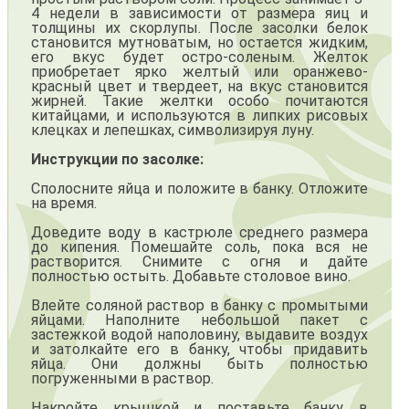
4 недели в зависимости от размера яиц и
толщины их скорлупы. После засолки белок
становится мутноватым, но остается жидким,
его вкус будет остро-соленым. Желток
приобретает ярко желтый или оранжево-
красный цвет и твердеет, на вкус становится
жирней. Такие желтки особо почитаются
китайцами, и используются в липких рисовых
клецках и лепешках, символизируя луну.
Инструкции по засолке:
Сполосните яйца и положите в банку. Отложите
на время.
Доведите воду в кастрюле среднего размера
до кипения. Помешайте соль, пока вся не
растворится. Снимите с огня и дайте
полностью остыть. Добавьте столовое вино.
Влейте соляной раствор в банку с промытыми
яйцами. Наполните небольшой пакет с
застежкой водой наполовину, выдавите воздух
и затолкайте его в банку, чтобы придавить
яйца. Они должны быть полностью
погруженными в раствор.
Накройте крышкой и поставьте банку в