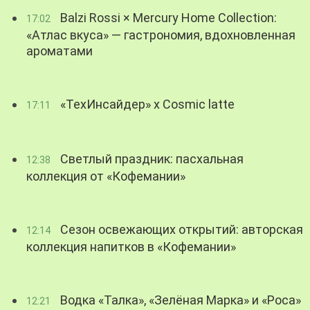
Balzi Rossi × Mercury Home Collection:
17:02
«Атлас вкуса» — гастрономия, вдохновленная
ароматами
«ТехИнсайдер» х Cosmic latte
17:11
Светлый праздник: пасхальная
12:38
коллекция от «Кофемании»
Сезон освежающих открытий: авторская
12:14
коллекция напитков в «Кофемании»
Водка «Талка», «Зелёная Марка» и «Роса»
12:21