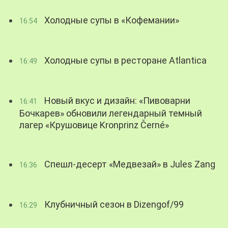
Холодные супы в «Кофемании»
16:54
Холодные супы в ресторане Atlantica
16:49
Новый вкус и дизайн: «Пивоварни
16:41
Бочкарев» обновили легендарный темный
лагер «Крушовице Kronprinz Černé»
Спешл-десерт «Медвезай» в Jules Zang
16:36
Клубничный сезон в Dizengof/99
16:29