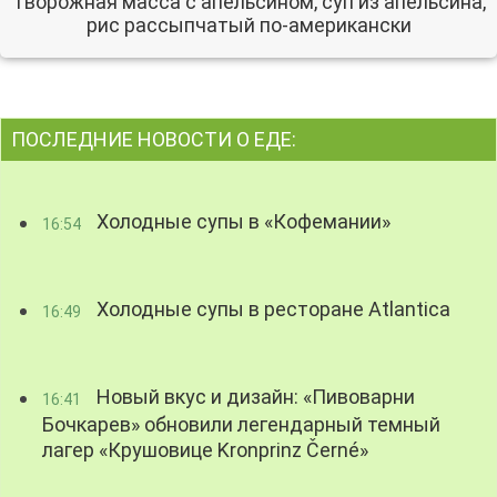
Творожная масса с апельсином, суп из апельсина,
рис рассыпчатый по-американски
ПОСЛЕДНИЕ НОВОСТИ О ЕДЕ:
Холодные супы в «Кофемании»
16:54
Холодные супы в ресторане Atlantica
16:49
Новый вкус и дизайн: «Пивоварни
16:41
Бочкарев» обновили легендарный темный
лагер «Крушовице Kronprinz Černé»