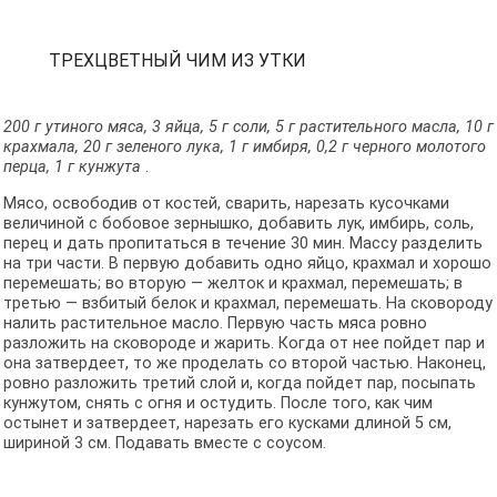
ТРЕХЦВЕТНЫЙ ЧИМ ИЗ УТКИ
200 г утиного мяса, 3 яйца, 5 г соли, 5 г растительного масла, 10 г
крахмала, 20 г зеленого лука, 1 г имбиря, 0,2 г черного молотого
перца, 1 г кунжута
.
Мясо, освободив от костей, сварить, нарезать кусочками
величиной с бобовое зернышко, добавить лук, имбирь, соль,
перец и дать пропитаться в течение 30 мин. Массу разделить
на три части. В первую добавить одно яйцо, крахмал и хорошо
перемешать; во вторую — желток и крахмал, перемешать; в
третью — взбитый белок и крахмал, перемешать. На сковороду
налить растительное масло. Первую часть мяса ровно
разложить на сковороде и жарить. Когда от нее пойдет пар и
она затвердеет, то же проделать со второй частью. Наконец,
ровно разложить третий слой и, когда пойдет пар, посыпать
кунжутом, снять с огня и остудить. После того, как чим
остынет и затвердеет, нарезать его кусками длиной 5 см,
шириной 3 см. Подавать вместе с соусом.