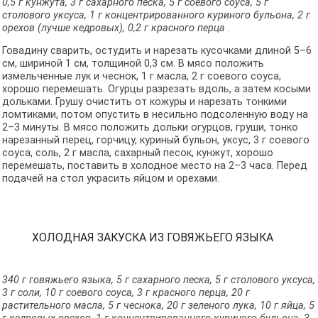
0,5 г кунжута, 3 г сахарного песка, 5 г соевого соуса, 5 г
столового уксуса, 1 г концентрированного куриного бульона, 2 г
орехов (лучше кедровых), 0,2 г красного перца
.
Говадину сварить, остудить и нарезать кусочками длиной 5–6
см, шириной 1 см, толщиной 0,3 см. В мясо положить
измельченные лук и чеснок, 1 г масла, 2 г соевого соуса,
хорошо перемешать. Огурцы разрезать вдоль, а затем косыми
дольками. Грушу очистить от кожуры и нарезать тонкими
ломтиками, потом опустить в несильно подсоленную воду на
2–3 минуты. В мясо положить дольки огурцов, груши, тонко
нарезанный перец, горчицу, куриный бульон, уксус, 3 г соевого
соуса, соль, 2 г масла, сахарный песок, кунжут, хорошо
перемешать, поставить в холодное место на 2–3 часа. Перед
подачей на стол украсить яйцом и орехами.
ХОЛОДНАЯ ЗАКУСКА ИЗ ГОВЯЖЬЕГО ЯЗЫКА
340 г говяжьего языка, 5 г сахарного песка, 5 г столового уксуса,
3 г соли, 10 г соевого соуса, 3 г красного перца, 20 г
растительного масла, 5 г чеснока, 20 г зеленого лука, 10 г яйца, 5