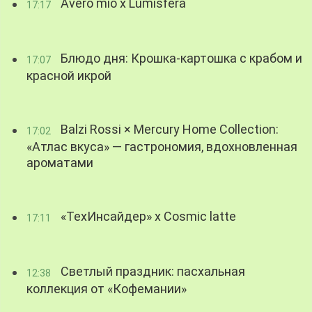
Avero mio x Lumisfera
17:17
Блюдо дня: Крошка-картошка с крабом и
17:07
красной икрой
Balzi Rossi × Mercury Home Collection:
17:02
«Атлас вкуса» — гастрономия, вдохновленная
ароматами
«ТехИнсайдер» х Cosmic latte
17:11
Светлый праздник: пасхальная
12:38
коллекция от «Кофемании»