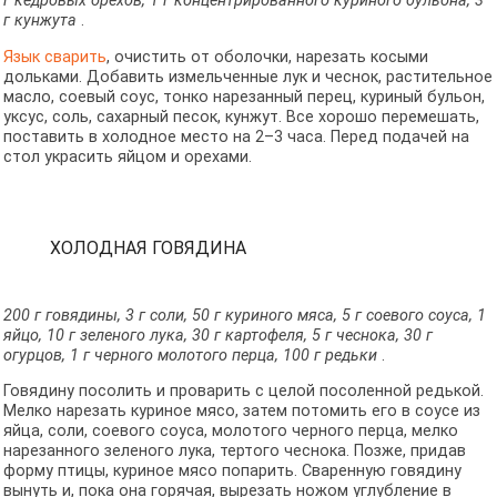
г кедровых орехов, 1 г концентрированного куриного бульона, 3
г кунжута
.
Язык сварить
, очистить от оболочки, нарезать косыми
дольками. Добавить измельченные лук и чеснок, растительное
масло, соевый соус, тонко нарезанный перец, куриный бульон,
уксус, соль, сахарный песок, кунжут. Все хорошо перемешать,
поставить в холодное место на 2–3 часа. Перед подачей на
стол украсить яйцом и орехами.
ХОЛОДНАЯ ГОВЯДИНА
200 г говядины, 3 г соли, 50 г куриного мяса, 5 г соевого соуса, 1
яйцо, 10 г зеленого лука, 30 г картофеля, 5 г чеснока, 30 г
огурцов, 1 г черного молотого перца, 100 г редьки
.
Говядину посолить и проварить с целой посоленной редькой.
Мелко нарезать куриное мясо, затем потомить его в соусе из
яйца, соли, соевого соуса, молотого черного перца, мелко
нарезанного зеленого лука, тертого чеснока. Позже, придав
форму птицы, куриное мясо попарить. Сваренную говядину
вынуть и, пока она горячая, вырезать ножом углубление в