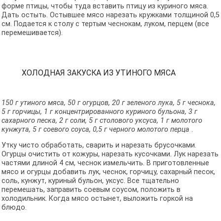
форме птицы, чтобы туда вставить птицу из куриного мяса.
Дать остыть. Остывшее мясо нарезать кружками толщиной 0,5
см. Подается к столу с тертым чеснокам, луком, перцем (все
перемешивается).
ХОЛОДНАЯ ЗАКУСКА ИЗ УТИНОГО МЯСА
150 г утиного мяса, 50 г огурцов, 20 г зеленого лука, 5 г чеснока,
5 г горчицы, 1 г концентрированного куриного бульона, 3 г
сахарного песка, 2 г соли, 5 г столового уксуса, 1 г молотого
кунжута, 5 г соевого соуса, 0,5 г черного молотого перца
.
Утку чисто обработать, сварить и нарезать брусочками.
Огурцы очистить от кожуры, нарезать кусочками. Лук нарезать
частями длиной 4 см, чеснок измельчить. В приготовленные
мясо и огурцы добавить лук, чеснок, горчицу, сахарный песок,
соль, кунжут, куриный бульон, уксус. Все тщательно
перемешать, заправить соевым соусом, положить в
холодильник. Когда мясо остынет, выложить горкой на
блюдо.