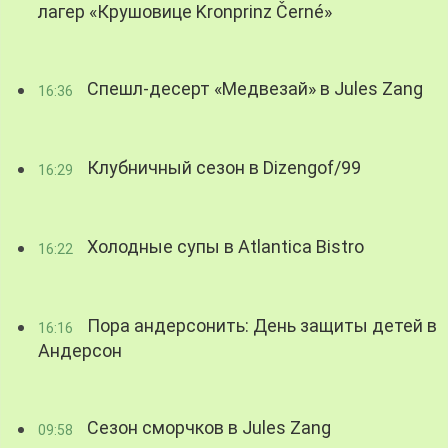
лагер «Крушовице Kronprinz Černé»
Спешл-десерт «Медвезай» в Jules Zang
16:36
Клубничный сезон в Dizengof/99
16:29
Холодные супы в Atlantica Bistro
16:22
Пора андерсонить: День защиты детей в
16:16
Андерсон
Сезон сморчков в Jules Zang
09:58