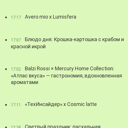
Avero mio x Lumisfera
17:17
Блюдо дня: Крошка-картошка с крабом и
17:07
красной икрой
Balzi Rossi × Mercury Home Collection:
17:02
«Атлас вкуса» — гастрономия, вдохновленная
ароматами
«ТехИнсайдер» х Cosmic latte
17:11
Светлый праздник: пасхальная
12:38