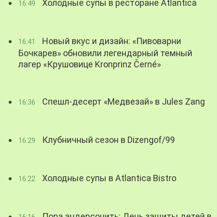
Холодные супы в ресторане Atlantica
16:49
Новый вкус и дизайн: «Пивоварни
16:41
Бочкарев» обновили легендарный темный
лагер «Крушовице Kronprinz Černé»
Спешл-десерт «Медвезай» в Jules Zang
16:36
Клубничный сезон в Dizengof/99
16:29
Холодные супы в Atlantica Bistro
16:22
Пора андерсонить: День защиты детей в
16:16