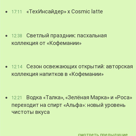
«ТехИнсайдер» х Cosmic latte
17:11
Светлый праздник: пасхальная
12:38
коллекция от «Кофемании»
Сезон освежающих открытий: авторская
12:14
коллекция напитков в «Кофемании»
Водка «Талка», «Зелёная Марка» и «Роса»
12:21
переходит на спирт «Альфа»: новый уровень
чистоты вкуса
смотреть предыдущие