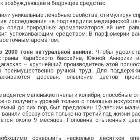
ак возбуждающее и бодрящее средство.
или уникальные лечебные свойства, стимулируя сп
йшие исследования не подтвердили медицинской це
едь среди природных ароматизаторов ей нет рав
жит успокаивающим средством. В парфюмерии ва
 восточным ароматом.
о 2000 тонн натуральной ванили.
Чтобы удовлетв
 страны Карибского бассейна, Южной Америки и
агаскар – крупнейший производитель этой прянос
ся преимущественно ручной труд. Для поддержк
аживаются деревья, опыление цветов проис
де водятся маленькие пчелы и колибри, способные о
ожно получить урожай только с помощью искусств
уемый до сих пор, был предложен 12-летним маль
 ванили образуются только на третий год жизни ра
ается около 9 месяцев. Половина опыленных цве
обходимо совершить несколько десятков опер