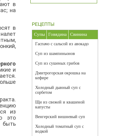
вают в
ас; на
РЕЦЕПТЫ
осят в
 налет
Супы
Говядина
Свинина
ятным,
Гаспачо с сальсой из авокадо
онкий,
Суп из шампиньонов
ерного
Суп из сушеных грибов
мкие и
Дмитрогорская окрошка на
ается.
кефире
дольше
Холодный дынный суп с
сорбетом
ракта.
Щи из свежей и квашеной
сенцию
капусты
ся из
о это
Венгерский вишневый суп
 быть
Холодный томатный суп с
водкой