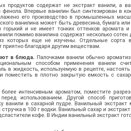
х продуктов содержат не экстракт ванили, а ва
 фенола. Впервые ванилин был синтезирован в ко
налажено его производство в промышленных масш
кого ванилина может быть древесина, бумага или 
 горький и не имеет тонких оттенков аромата и
ванили помимо ванилина содержат несколько сотен 
из которых еще не изучены. Отдельные сорта в
т приятно благодаря другим веществам.
яют в блюда.
Палочками ванили обычно ароматиз
ациональным способом применения ванили счит
ль в жидкость, используемую в рецепте, настоять
 и поместить в плотно закрытую емкость с саха
с более интенсивным ароматом, поместите разре
 перед использованием. Другой способ пригото
чку ванили в сахарной пудре. Ванильный экстракт
 стручка в 100 г водки. Ванильный сахар и экстракт
дсластители кофе. В Индии ванильный экстракт гот