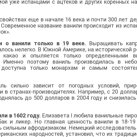
мой уже испанцами с ацтеков и других коренных н
свойствах еще в начале 16 века и почти 300 лет д
 Современное название ванили происходит из испа
ок».
и о ванили только в 19 веке.
Выращивать капр
алось нелегко. В Южной Америке, на исторической р
х какао и опыляется только определенными в
. Именно поэтому ваниль производилась в небо
 доступна только монархам и самым состояте
ль сильно зависит от погодных условий, прир
и в странах-производителях. Например, с 20 долла
однялась до 500 долларов в 2004 году и снизилась
ли в 1602 году.
Елизавета I любила ванильные пир
ак и ликер. Но главная ценность ванили в 18-19
сь сильным афродизиаком. Немецкий исследователь
иканских народностей, установил, что их традиц