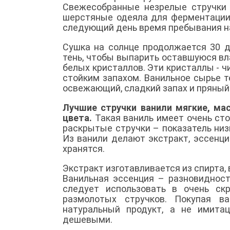
Свежесобранные незрелые стручки
шерстяные одеяла для ферментации.
следующий день время пребывания на
Сушка на солнце продолжается 30 д
тень, чтобы выпарить оставшуюся вл
белых кристаллов. Эти кристаллы - ч
стойким запахом. Ванильное сырье те
освежающий, сладкий запах и пряный 
Лучшие стручки ванили мягкие, мас
цвета.
Такая ваниль имеет очень сто
раскрытые стручки – показатель низ
Из ванили делают экстракт, эссенц
хранятся.
Экстракт изготавливается из спирта, 
Ванильная эссенция – разновиднос
следует использовать в очень ск
размолотых стручков. Покупая ва
натуральный продукт, а не имита
дешевыми.