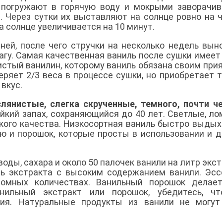
 погружают в горячую воду и мокрыми заворачи
 Через сутки их выставляют на солнце ровно на ч
 солнце увеличивается на 10 минут.
ней, после чего стручки на несколько недель вын
агу. Самая качественная ваниль после сушки имеет
истый ванилин, которому ваниль обязана своим при
ряет 2/3 веса в процессе сушки, но приобретает т
вкус.
лянистые, слегка скрученные, темного, почти ч
йкий запах, сохраняющийся до 40 лет. Светлые, ло
кого качества. Низкосортная ваниль быстро выдых
ию и порошок, которые просты в использовании и 
воды, сахара и около 50 палочек ванили на литр экст
ть экстракта с высоким содержанием ванили. Эс
ромных количествах. Ванильный порошок делает
нильный экстракт или порошок, убедитесь, чт
ция. Натуральные продукты из ванили не могут