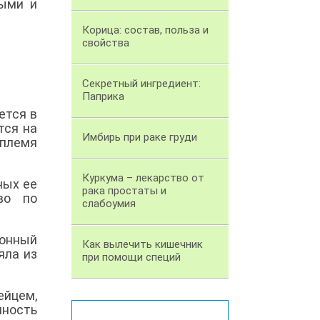
лыми и
Корица: состав, польза и
свойства
Секретный ингредиент:
Паприка
ется в
тся на
Имбирь при раке груди
 племя
Куркума – лекарство от
ных ее
рака простаты и
во по
слабоумия
ионный
Как вылечить кишечник
яла из
при помощи специй
ейцем,
яность