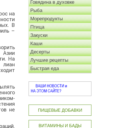
Говядина в духовке
Рыба
рос на
Морепродукты
нности
ных. В
Птица
ниль –
Закуски
Каши
орить
Десерты
 Азии
ти. На
Лучшие рецепты
и лиан
Быстрая еда
ходит
пылять
енного
чиком-
стения
тов не
ПИЩЕВЫЕ ДОБАВКИ
аций.
ВИТАМИНЫ И БАДЫ