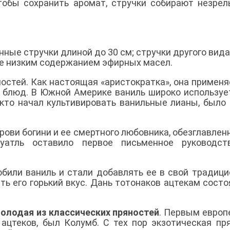
тобы сохранить аромат, стручки собирают незре
ные стручки длиной до 30 см; стручки другого вида
ее низким содержанием эфирных масел.
остей. Как настоящая «аристократка», она применя
 блюд. В Южной Америке ваниль широко используе
 кто начал культивировать ванильные лианы, было
крови богини и ее смертного любовника, обезглавлен
атль оставило первое письменное руководст
юбили ваниль и стали добавлять ее в свой традиц
ть его горький вкус. Дань тотонаков ацтекам состо
молодая из классических пряностей
. Первым европ
цтеков, был Колумб. С тех пор экзотическая пр