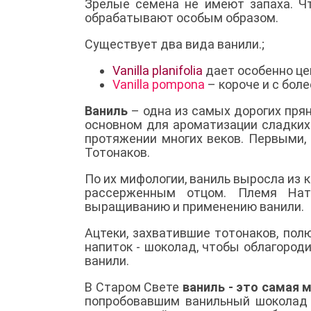
Зрелые семена не имеют запаха. Ч
обрабатывают особым образом.
Существует два вида ванили.;
Vanilla planifolia
дает особенно цен
Vanilla pompona
– короче и с бол
Ваниль
– одна из самых дорогих прян
основном для ароматизации сладких
протяжении многих веков. Первыми,
Тотонаков.
По их мифологии, ваниль выросла из 
рассерженным отцом. Племя Нату
выращиванию и применению ванили.
Ацтеки, захватившие тотонаков, пол
напиток - шоколад, чтобы облагороди
ванили.
В Старом Свете
ваниль - это самая 
попробовавшим ванильный шоколад а