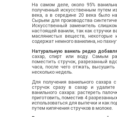
На самом деле, около 95% ванильны
полученный искусственным путем из
века, а в середине 20 века было 
Сырьем для производства синтетичес
Искусственный заменитель слишком
настоящей ванили, так как стручки 
маслянистых веществ, некоторые 
содержат немного ванилина, но пахну
Натуральную ваниль редко добавл
сахар, спирт или воду. Самым р
поместить стручок, разрезанный вдо
часа, после чего отжать, высушить
несколько недель.
Для получения ванильного сахара 
стручок сразу в сахар и удалите
ванильного сахара: растереть пало
приготовить, поместив 4 разрезанных
использоваться для выпечки и как по
путем кипячения стручков в молоке.