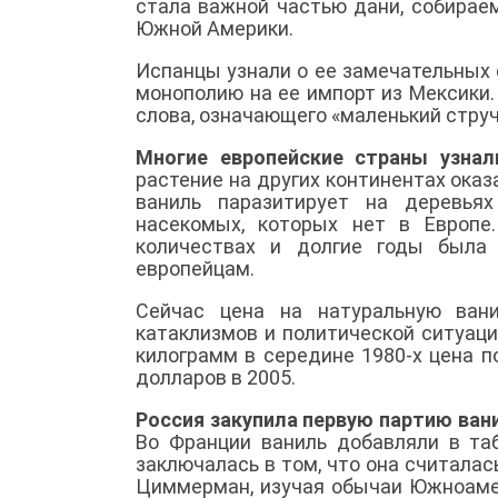
стала важной частью дани, собирае
Южной Америки.
Испанцы узнали о ее замечательных 
монополию на ее импорт из Мексики.
слова, означающего «маленький струч
Многие европейские страны узнал
растение на других континентах оказ
ваниль паразитирует на деревья
насекомых, которых нет в Европе
количествах и долгие годы была
европейцам.
Сейчас цена на натуральную вани
катаклизмов и политической ситуаци
килограмм в середине 1980-х цена п
долларов в 2005.
Россия закупила первую партию вани
Во Франции ваниль добавляли в таб
заключалась в том, что она считала
Циммерман, изучая обычаи Южноамер