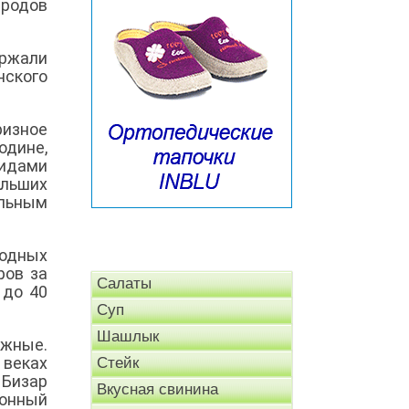
ародов
ержали
нского
изное
одине,
идами
льших
льным
одных
ров за
Салаты
 до 40
Суп
Шашлык
ожные.
 веках
Стейк
 Бизар
Вкусная свинина
ионный