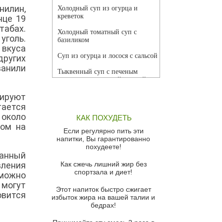
нилин,
Холодный суп из огурца и
креветок
нце 19
табах.
Холодный томатный суп с
уголь.
базиликом
 вкуса
Суп из огурца и лосося с сальсой
других
анили
Тыквенный суп с печеным
чесноком и томатной сальсой
ируют
Грибной суп
ается
Томатный суп с кремом из
 около
КАК ПОХУДЕТЬ
красного перца
ром на
Если регулярно пить эти
Парижский луковый суп
напитки, Вы гарантированно
похудеете!
Суп из спаржи и горошка с
занный
сыром пармезан
вления
Как сжечь лишний жир без
спортзала и диет!
 можно
Суп-крем из цветной капусты
 могут
Этот напиток быстро сжигает
Французский луковый суп
овится
избыток жира на вашей талии и
бедрах!
Суп из баклажанов с моцареллой
и гремолатой