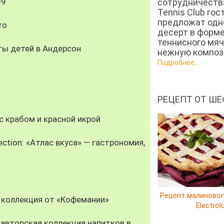
99
сотрудничеств
Tennis Club гос
предложат од
ro
десерт в форм
теннисного мяч
ты детей в Андерсон
нежную компози
Подробнее...
РЕЦЕПТ ОТ ШЕ
 крабом и красной икрой
ection: «Атлас вкуса» — гастрономия,
Рецепт малиновог
 коллекция от «Кофемании»
Electrol
авторская коллекция напитков в