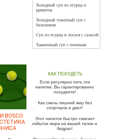
Холодный суп из огурца и
креветок
Холодный томатный суп с
базиликом
Суп из огурца и лосося с сальсой
Тыквенный суп с печеным
чесноком и томатной сальсой
Грибной суп
Томатный суп с кремом из
КАК ПОХУДЕТЬ
красного перца
Если регулярно пить эти
Парижский луковый суп
напитки, Вы гарантированно
похудеете!
Суп из спаржи и горошка с
сыром пармезан
Как сжечь лишний жир без
спортзала и диет!
Суп-крем из цветной капусты
И BOSCO
Этот напиток быстро сжигает
Французский луковый суп
ЭСТЕТИКА
избыток жира на вашей талии и
ННИСА
бедрах!
Суп из баклажанов с моцареллой
и гремолатой