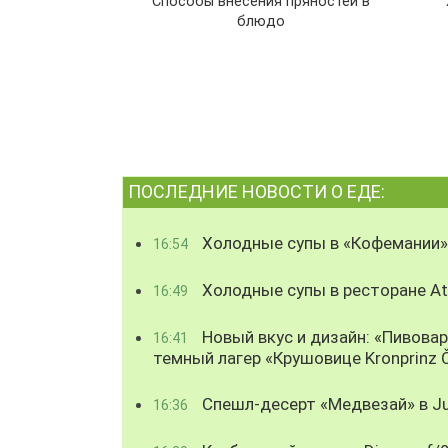
Способы внесения пряностей в
блюдо
ПОСЛЕДНИЕ НОВОСТИ О ЕДЕ:
Холодные супы в «Кофемании»
16:54
Холодные супы в ресторане Atl
16:49
Новый вкус и дизайн: «Пивова
16:41
темный лагер «Крушовице Kronprinz 
Спешл-десерт «Медвезай» в Ju
16:36