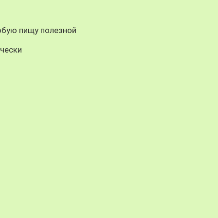
юбую пищу полезной
ически