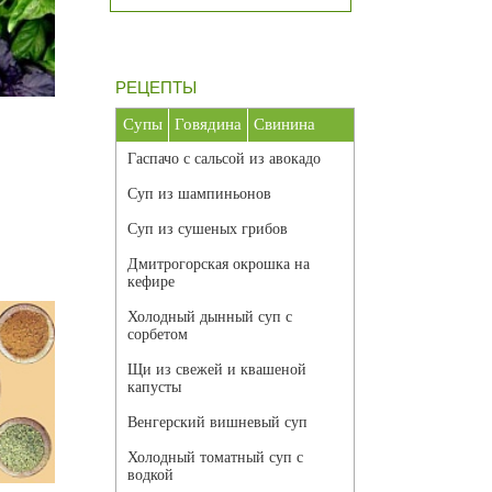
РЕЦЕПТЫ
Супы
Говядина
Свинина
Гаспачо с сальсой из авокадо
Суп из шампиньонов
Суп из сушеных грибов
Дмитрогорская окрошка на
кефире
Холодный дынный суп с
сорбетом
Щи из свежей и квашеной
капусты
Венгерский вишневый суп
Холодный томатный суп с
водкой