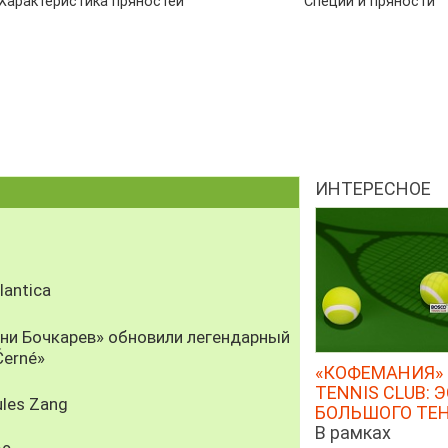
Характеристика пряностей
Специи и пряности
ИНТЕРЕСНОЕ
antica
рни Бочкарев» обновили легендарный
Černé»
«КОФЕМАНИЯ» 
TENNIS CLUB: 
les Zang
БОЛЬШОГО ТЕ
В рамках