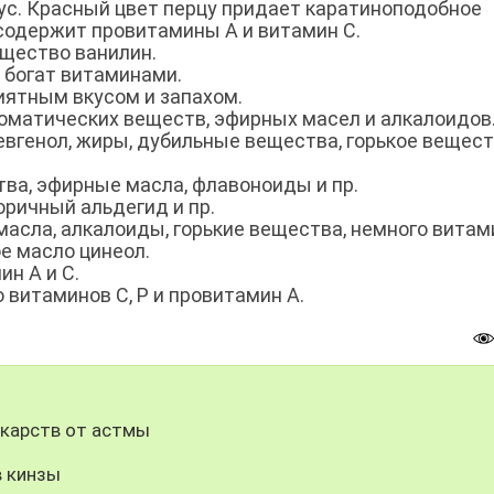
ус. Красный цвет перцу придает каратиноподобное
содержит провитамины А и витамин С.
щество ванилин.
 богат витаминами.
иятным вкусом и запахом.
оматических веществ, эфирных масел и алкалоидов
евгенол, жиры, дубильные вещества, горькое вещес
а, эфирные масла, флавоноиды и пр.
ричный альдегид и пр.
асла, алкалоиды, горькие вещества, немного витам
е масло цинеол.
н А и С.
витаминов С, Р и провитамин А.
карств от астмы
в кинзы