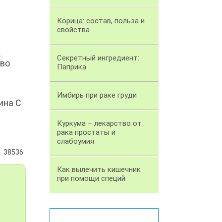
Корица: состав, польза и
свойства
.
Секретный ингредиент:
тво
Паприка
Имбирь при раке груди
ина С
Куркума – лекарство от
рака простаты и
слабоумия
38536
Как вылечить кишечник
при помощи специй