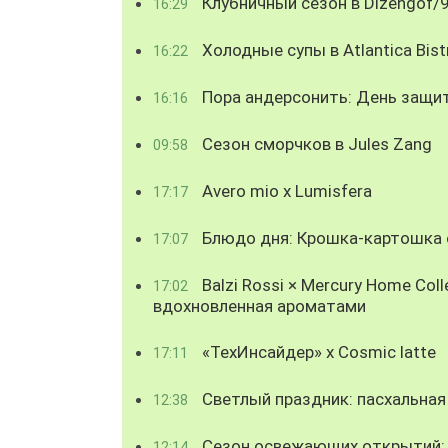
Клубничный сезон в Dizengof/
16:29
Холодные супы в Atlantica Bist
16:22
Пора андерсонить: День защи
16:16
Сезон сморчков в Jules Zang
09:58
Avero mio x Lumisfera
17:17
Блюдо дня: Крошка-картошка с
17:07
Balzi Rossi × Mercury Home Coll
17:02
вдохновленная ароматами
«ТехИнсайдер» х Cosmic latte
17:11
Светлый праздник: пасхальная
12:38
Сезон освежающих открытий: 
12:14