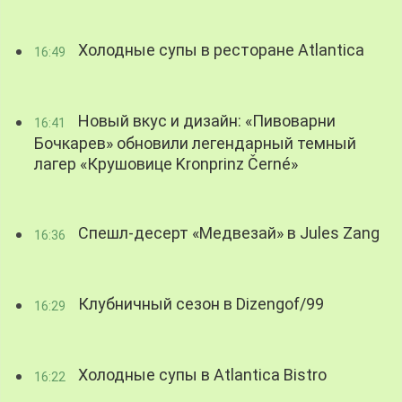
Холодные супы в ресторане Atlantica
16:49
Новый вкус и дизайн: «Пивоварни
16:41
Бочкарев» обновили легендарный темный
лагер «Крушовице Kronprinz Černé»
Спешл-десерт «Медвезай» в Jules Zang
16:36
Клубничный сезон в Dizengof/99
16:29
Холодные супы в Atlantica Bistro
16:22