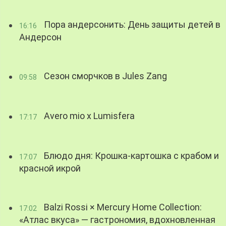
Пора андерсонить: День защиты детей в
16:16
Андерсон
Сезон сморчков в Jules Zang
09:58
Avero mio x Lumisfera
17:17
Блюдо дня: Крошка-картошка с крабом и
17:07
красной икрой
Balzi Rossi × Mercury Home Collection:
17:02
«Атлас вкуса» — гастрономия, вдохновленная