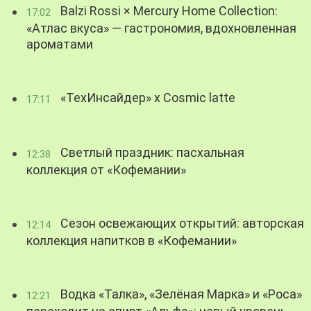
Balzi Rossi × Mercury Home Collection:
17:02
«Атлас вкуса» — гастрономия, вдохновленная
ароматами
«ТехИнсайдер» х Cosmic latte
17:11
Светлый праздник: пасхальная
12:38
коллекция от «Кофемании»
Сезон освежающих открытий: авторская
12:14
коллекция напитков в «Кофемании»
Водка «Талка», «Зелёная Марка» и «Роса»
12:21