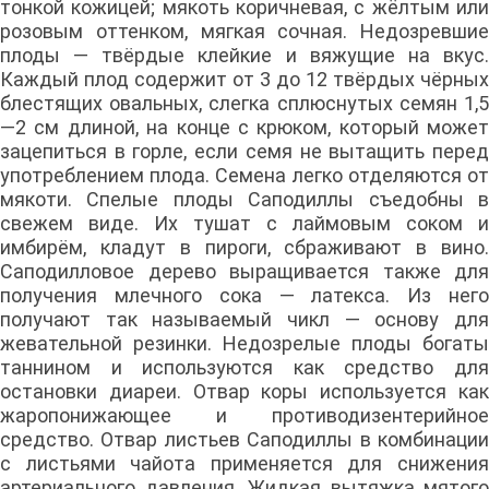
тонкой кожицей; мякоть коричневая, с жёлтым или
розовым оттенком, мягкая сочная. Недозревшие
плоды — твёрдые клейкие и вяжущие на вкус.
Каждый плод содержит от 3 до 12 твёрдых чёрных
блестящих овальных, слегка сплюснутых семян 1,5
—2 см длиной, на конце с крюком, который может
зацепиться в горле, если семя не вытащить перед
употреблением плода. Семена легко отделяются от
мякоти. Спелые плоды Саподиллы съедобны в
свежем виде. Их тушат с лаймовым соком и
имбирём, кладут в пироги, сбраживают в вино.
Саподилловое дерево выращивается также для
получения млечного сока — латекса. Из него
получают так называемый чикл — основу для
жевательной резинки. Недозрелые плоды богаты
таннином и используются как средство для
остановки диареи. Отвар коры используется как
жаропонижающее и противодизентерийное
средство. Отвар листьев Саподиллы в комбинации
с листьями чайота применяется для снижения
артериального давления. Жидкая вытяжка мятого