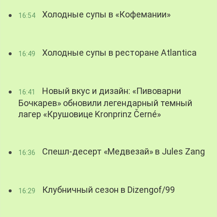
Холодные супы в «Кофемании»
16:54
Холодные супы в ресторане Atlantica
16:49
Новый вкус и дизайн: «Пивоварни
16:41
Бочкарев» обновили легендарный темный
лагер «Крушовице Kronprinz Černé»
Спешл-десерт «Медвезай» в Jules Zang
16:36
Клубничный сезон в Dizengof/99
16:29