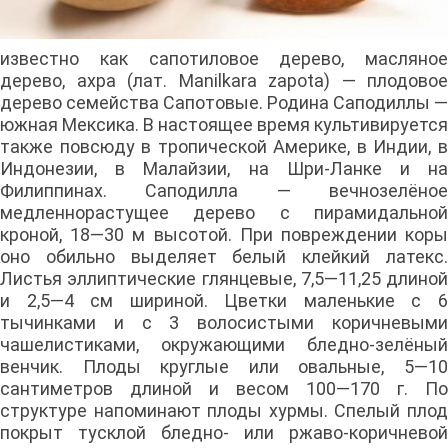
известно как сапотиловое дерево, масляное
дерево, ахра (лат. Manilkara zapota) — плодовое
дерево семейства Сапотовые. Родина Саподиллы —
южная Мексика. В настоящее время культивируется
также повсюду в тропической Америке, в Индии, в
Индонезии, в Малайзии, на Шри-Ланке и на
Филиппинах. Саподилла — вечнозелёное
медленнорастущее дерево с пирамидальной
кроной, 18—30 м высотой. При повреждении коры
оно обильно выделяет белый клейкий латекс.
Листья эллиптические глянцевые, 7,5—11,25 длиной
и 2,5—4 см шириной. Цветки маленькие с 6
тычинками и с 3 волосистыми коричневыми
чашелистиками, окружающими бледно-зелёный
венчик. Плоды круглые или овальные, 5—10
сантиметров длиной и весом 100—170 г. По
структуре напоминают плоды хурмы. Спелый плод
покрыт тусклой бледно- или ржаво-коричневой