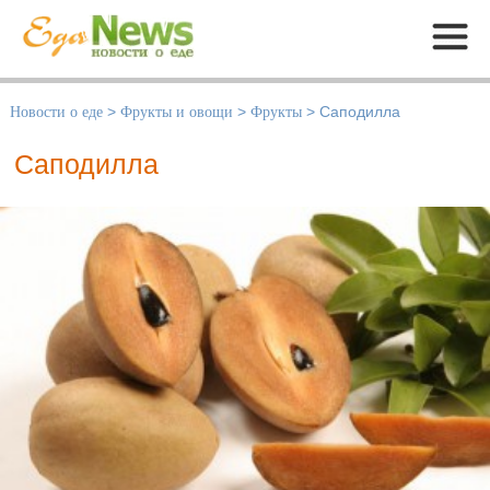
Меню
Новости о еде
>
Фрукты и овощи
>
Фрукты
>
Саподилла
Саподилла