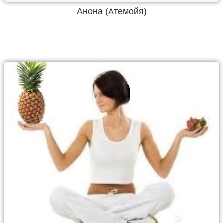
Анона (Атемойя)