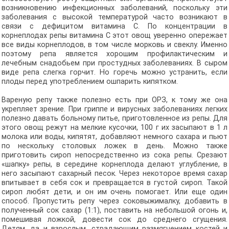
возникновению инфекционных заболеваний, поскольку эти
заболевания с высокой температурой часто возникают в
связи с дефицитом витамина С. По концентрации в
корнеплодах репы витамина С этот овощ уверенно опережает
все виды корнеплодов, в том числе морковь и свеклу. Именно
поэтому репа является хорошим профилактическим и
лечебным снадобьем при простудных заболеваниях. В сыром
виде репа слегка горчит. Но горечь можно устранить, если
плоды перед употреблением ошпарить кипятком.
Вареную репу также полезно есть при ОРЗ, к тому же она
укрепляет зрение. При гриппе и вирусных заболеваниях легких
полезно давать больному питье, приготовленное из репы. Для
этого овощ режут на мелкие кусочки, 100 г их засыпают в 1 л
молока или воды, кипятят, добавляют немного сахара и пьют
по нескольку столовых ложек в день. Можно также
приготовить сироп непосредственно из сока репы. Срезают
«шапку» репы, в середине корнеплода делают углубление, в
него засыпают сахарный песок. Через некоторое время сахар
впитывает в себя сок и превращается в густой сироп. Такой
сироп любят дети, и он им очень помогает. Или еще один
способ. Пропустить репу через соковыжималку, добавить в
полученный сок сахар (1:1), поставить на небольшой огонь и,
помешивая ложкой, довести сок до среднего сгущения.
Детям, да и взрослым, страдающим размягчением костей и