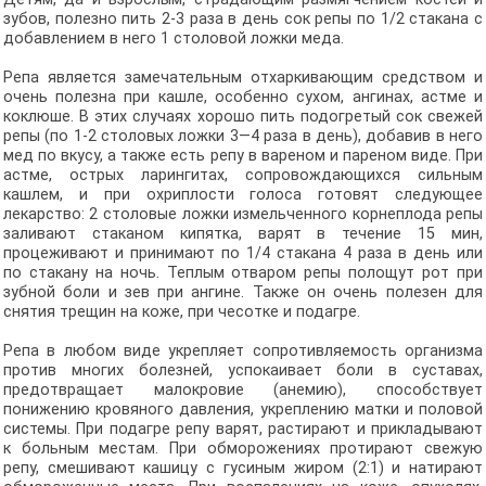
зубов, полезно пить 2-3 раза в день сок репы по 1/2 стакана с
добавлением в него 1 столовой ложки меда.
Репа является замечательным отхаркивающим средством и
очень полезна при кашле, особенно сухом, ангинах, астме и
коклюше. В этих случаях хорошо пить подогретый сок свежей
репы (по 1-2 столовых ложки 3—4 раза в день), добавив в него
мед по вкусу, а также есть репу в вареном и пареном виде. При
астме, острых ларингитах, сопровождающихся сильным
кашлем, и при охриплости голоса готовят следующее
лекарство: 2 столовые ложки измельченного корнеплода репы
заливают стаканом кипятка, варят в течение 15 мин,
процеживают и принимают по 1/4 стакана 4 раза в день или
по стакану на ночь. Теплым отваром репы полощут рот при
зубной боли и зев при ангине. Также он очень полезен для
снятия трещин на коже, при чесотке и подагре.
Репа в любом виде укрепляет сопротивляемость организма
против многих болезней, успокаивает боли в суставах,
предотвращает малокровие (анемию), способствует
понижению кровяного давления, укреплению матки и половой
системы. При подагре репу варят, растирают и прикладывают
к больным местам. При обморожениях протирают свежую
репу, смешивают кашицу с гусиным жиром (2:1) и натирают