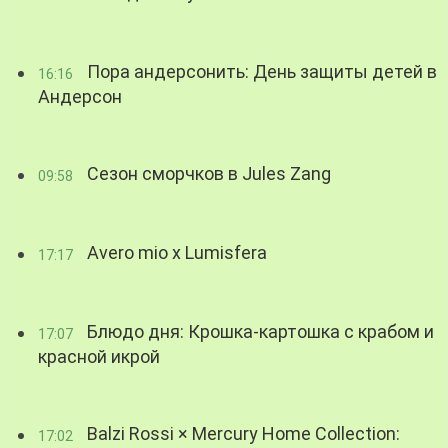
Пора андерсонить: День защиты детей в
16:16
Андерсон
Сезон сморчков в Jules Zang
09:58
Avero mio x Lumisfera
17:17
Блюдо дня: Крошка-картошка с крабом и
17:07
красной икрой
Balzi Rossi × Mercury Home Collection:
17:02