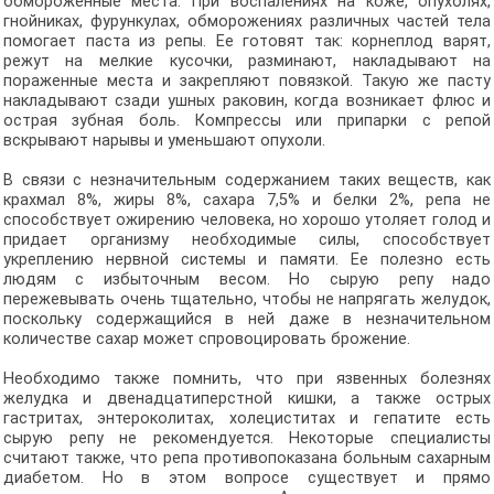
обмороженные места. При воспалениях на коже, опухолях,
гнойниках, фурункулах, обморожениях различных частей тела
помогает паста из репы. Ее готовят так: корнеплод варят,
режут на мелкие кусочки, разминают, накладывают на
пораженные места и закрепляют повязкой. Такую же пасту
накладывают сзади ушных раковин, когда возникает флюс и
острая зубная боль. Компрессы или припарки с репой
вскрывают нарывы и уменьшают опухоли.
В связи с незначительным содержанием таких веществ, как
крахмал 8%, жиры 8%, сахара 7,5% и белки 2%, репа не
способствует ожирению человека, но хорошо утоляет голод и
придает организму необходимые силы, способствует
укреплению нервной системы и памяти. Ее полезно есть
людям с избыточным весом. Но сырую репу надо
пережевывать очень тщательно, чтобы не напрягать желудок,
поскольку содержащийся в ней даже в незначительном
количестве сахар может спровоцировать брожение.
Необходимо также помнить, что при язвенных болезнях
желудка и двенадцатиперстной кишки, а также острых
гастритах, энтероколитах, холециститах и гепатите есть
сырую репу не рекомендуется. Некоторые специалисты
считают также, что репа противопоказана больным сахарным
диабетом. Но в этом вопросе существует и прямо