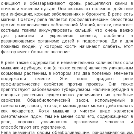
очищают и обеззараживают кровь, расщепляют камни в
почках и мочевом пузыре. Они оказывают полезное действие
при инфекциях, кожных заболеваниях и бронхите. В репе есть
магний. Поэтому репа является профилактическим свойством
против онкологических заболеваний. Магний, кстати, помогает
костным тканям аккумулировать кальций, что очень важно
для развития и укрепления скелета, особенно в
развивающемся организме детей и подростков. Да и для
пожилых людей, у которых кости начинают слабеть, этот
фактор имеет большое значение.
В репе также содержатся в незначительных количествах соли
мышьяка и рубидия, она (а также свекла) является уникальным
кормовым растением, в котором эти два полезных элемента
содержатся вместе. Эти соли придают репе
профилактические свойства против проказы. Они также
препятствуют заболеванию туберкулезом. Наличие рубидия в
овощных растениях существенно увеличивает их целебные
свойства. Общебиологический закон, используемый в
гомеопатии, гласит, что яд в малых дозах может действовать
как лекарство. Хотя мышьяк в чистом виде является
смертельным ядом, тем не менее соли его, содержащиеся в
репе, хорошо усваиваются организмом человека и
способствуют его укреплению.
Репа знаменита своим обезболивающим, ранозаживляющим,