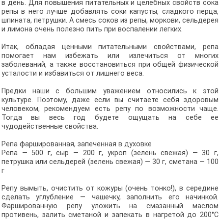
в день. Для повышения питательных и целебных свойств сока
репы в него лучше добавлять соки капусты, сладкого перца,
шпината, петрушки. А смесь соков из репы, моркови, сельдерея
и лимона очень полезно пить при воспалении легких.
Итак, обладая ценными питательными свойствами, репа
помогает нам избежать или излечиться от многих
заболеваний, а также восстановиться при общей физической
усталости и избавиться от лишнего веса.
Предки наши с большим уважением относились к этой
культуре. Поэтому, даже если вы считаете себя здоровым
человеком, рекомендуем есть репу по возможности чаще.
Тогда вы весь год будете ощущать на себе ее
чудодейственные свойства.
Репа фаршированная, запеченная в духовке
Репа — 500 г, сыр — 200 г, укроп (зелень свежая) — 30 г,
петрушка или сельдерей (зелень свежая) — 30 г, сметана — 100
г
Репу вымыть, очистить от кожуры (очень тонко!), в середине
сделать углубление — чашечку, заполнить его начинкой.
Фаршированную репу уложить на смазанный маслом
противень, залить сметаной и запекать в нагретой до 200°C