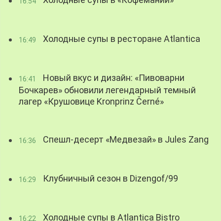
Холодные супы в «Кофемании»
16:54
Холодные супы в ресторане Atlantica
16:49
Новый вкус и дизайн: «Пивоварни
16:41
Бочкарев» обновили легендарный темный
лагер «Крушовице Kronprinz Černé»
Спешл-десерт «Медвезай» в Jules Zang
16:36
Клубничный сезон в Dizengof/99
16:29
Холодные супы в Atlantica Bistro
16:22