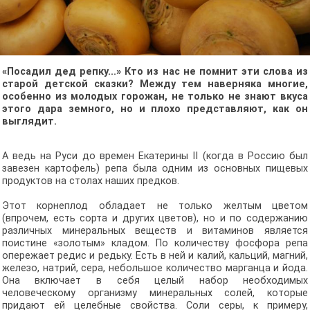
«Посадил дед репку...» Кто из нас не помнит эти слова из
старой детской сказки? Между тем наверняка многие,
особенно из молодых горожан, не только не знают вкуса
этого дара земного, но и плохо представляют, как он
выглядит.
А ведь на Руси до времен Екатерины II (когда в Россию был
завезен картофель) репа была одним из основных пищевых
продуктов на столах наших предков.
Этот корнеплод обладает не только желтым цветом
(впрочем, есть сорта и других цветов), но и по содержанию
различных минеральных веществ и витаминов является
поистине «золотым» кладом. По количеству фосфора репа
опережает редис и редьку. Есть в ней и калий, кальций, магний,
железо, натрий, сера, небольшое количество марганца и йода.
Она включает в себя целый набор необходимых
человеческому организму минеральных солей, которые
придают ей целебные свойства. Соли серы, к примеру,