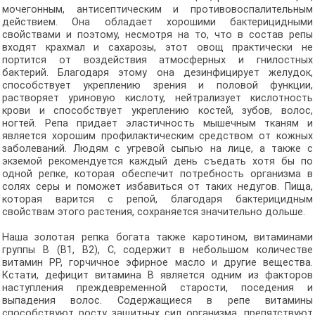
мочегонным, антисептическим и противовоспалительным
действием. Она обладает хорошими бактерицидными
свойствами и поэтому, несмотря на то, что в состав репы
входят крахмал и сахарозы, этот овощ практически не
портится от воздействия атмосферных и гнилостных
бактерий. Благодаря этому она дезинфицирует желудок,
способствует укреплению зрения и половой функции,
растворяет уриновую кислоту, нейтрализует кислотность
крови и способствует укреплению костей, зубов, волос,
ногтей. Репа придает эластичность мышечным тканям и
является хорошим профилактическим средством от кожных
заболеваний. Людям с угревой сыпью на лице, а также с
экземой рекомендуется каждый день съедать хотя бы по
одной репке, которая обеспечит потребность организма в
солях серы и поможет избавиться от таких недугов. Пища,
которая варится с репой, благодаря бактерицидным
свойствам этого растения, сохраняется значительно дольше.
Наша золотая репка богата также каротином, витаминами
группы В (В1, В2), С, содержит в небольшом количестве
витамин РР, горчичное эфирное масло и другие вещества.
Кстати, дефицит витамина В является одним из факторов
наступления преждевременной старости, поседения и
выпадения волос. Содержащиеся в репе витамины
способствуют росту защитных сил организма, препятствуют