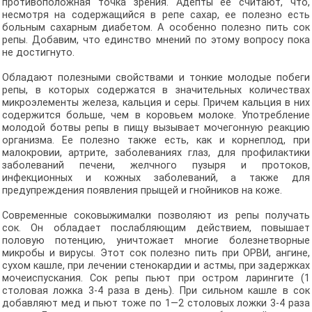
противоположная точка зрения. Адепты ее считают, что,
несмотря на содержащийся в репе сахар, ее полезно есть
больным сахарным диабетом. А особенно полезно пить сок
репы. Добавим, что единство мнений по этому вопросу пока
не достигнуто.
Обладают полезными свойствами и тонкие молодые побеги
репы, в которых содержатся в значительных количествах
микроэлементы железа, кальция и серы. Причем кальция в них
содержится больше, чем в коровьем молоке. Употребление
молодой ботвы репы в пищу вызывает мочегонную реакцию
организма. Ее полезно также есть, как и корнеплод, при
малокровии, артрите, заболеваниях глаз, для профилактики
заболеваний печени, желчного пузыря и протоков,
инфекционных и кожных заболеваний, а также для
предупреждения появления прыщей и гнойников на коже.
Современные соковыжималки позволяют из репы получать
сок. Он обладает послабляющим действием, повышает
половую потенцию, уничтожает многие болезнетворные
микробы и вирусы. Этот сок полезно пить при ОРВИ, ангине,
сухом кашле, при лечении стенокардии и астмы, при задержках
мочеиспускания. Сок репы пьют при остром ларингите (1
столовая ложка 3-4 раза в день). При сильном кашле в сок
добавляют мед и пьют тоже по 1—2 столовых ложки 3-4 раза