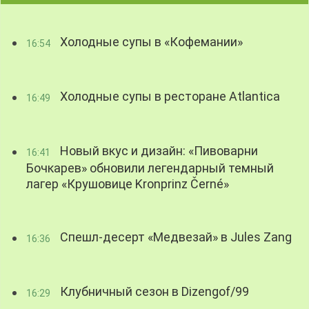
Холодные супы в «Кофемании»
16:54
Холодные супы в ресторане Atlantica
16:49
Новый вкус и дизайн: «Пивоварни
16:41
Бочкарев» обновили легендарный темный
лагер «Крушовице Kronprinz Černé»
Спешл-десерт «Медвезай» в Jules Zang
16:36
Клубничный сезон в Dizengof/99
16:29