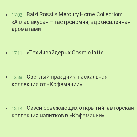
Balzi Rossi × Mercury Home Collection:
17:02
«Атлас вкуса» — гастрономия, вдохновленная
ароматами
«ТехИнсайдер» х Cosmic latte
17:11
Светлый праздник: пасхальная
12:38
коллекция от «Кофемании»
Сезон освежающих открытий: авторская
12:14
коллекция напитков в «Кофемании»