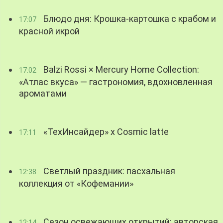
Блюдо дня: Крошка-картошка с крабом и
17:07
красной икрой
Balzi Rossi × Mercury Home Collection:
17:02
«Атлас вкуса» — гастрономия, вдохновленная
ароматами
«ТехИнсайдер» х Cosmic latte
17:11
Светлый праздник: пасхальная
12:38
коллекция от «Кофемании»
Сезон освежающих открытий: авторская
12:14