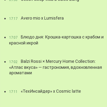
Avero mio x Lumisfera
17:17
Блюдо дня: Крошка-картошка с крабом и
17:07
красной икрой
Balzi Rossi × Mercury Home Collection:
17:02
«Атлас вкуса» — гастрономия, вдохновленная
ароматами
«ТехИнсайдер» х Cosmic latte
17:11