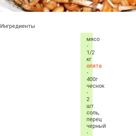
Ингредиенты
мясо
-
1/2
кг
опята
-
400г
чеснок
-
2
шт.
соль,
перец
черный
-