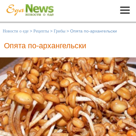
Меню
Новости о еде
>
Рецепты
>
Грибы
>
Опята по-архангельски
Опята по-архангельски