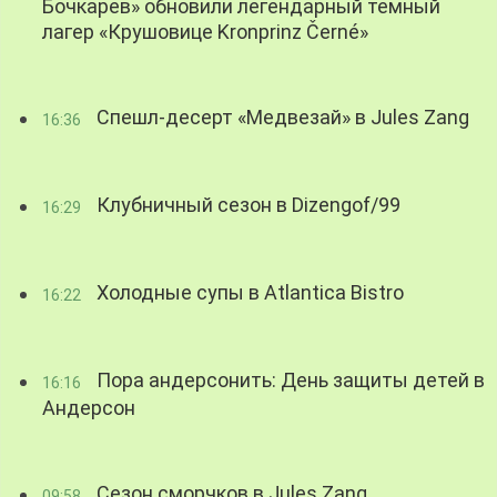
Бочкарев» обновили легендарный темный
лагер «Крушовице Kronprinz Černé»
Спешл-десерт «Медвезай» в Jules Zang
16:36
Клубничный сезон в Dizengof/99
16:29
Холодные супы в Atlantica Bistro
16:22
Пора андерсонить: День защиты детей в
16:16
Андерсон
Сезон сморчков в Jules Zang
09:58