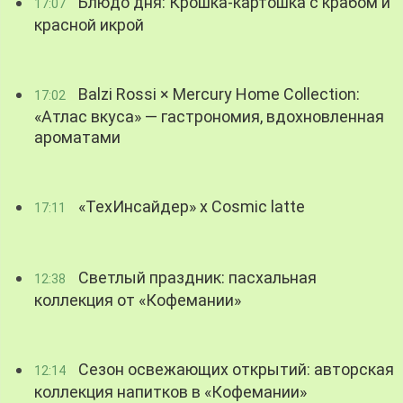
Блюдо дня: Крошка-картошка с крабом и
17:07
красной икрой
Balzi Rossi × Mercury Home Collection:
17:02
«Атлас вкуса» — гастрономия, вдохновленная
ароматами
«ТехИнсайдер» х Cosmic latte
17:11
Светлый праздник: пасхальная
12:38
коллекция от «Кофемании»
Сезон освежающих открытий: авторская
12:14
коллекция напитков в «Кофемании»