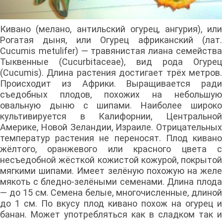
Кивано (мелано, антильский огурец, ангурия), или
Рогатая дыня, или Огурец африканский (лат.
Cucumis metulifer) — травянистая лиана семейства
Тыквенные (Cucurbitaceae), вид рода Огурец
(Cucumis). Длина растения достигает трёх метров.
Происходит из Африки. Выращивается ради
съедобных плодов, похожих на небольшую
овальную дыню с шипами. Наиболее широко
культивируется в Калифорнии, Центральной
Америке, Новой Зеландии, Израиле. Отрицательных
температур растения не переносят. Плод кивано
жёлтого, оранжевого или красного цвета с
несъедобной жёсткой кожистой кожурой, покрытой
мягкими шипами. Имеет зелёную похожую на желе
мякоть с бледно-зелёными семенами. Длина плода
— до 15 см. Семена белые, многочисленные, длиной
до 1 см. По вкусу плод кивано похож на огурец и
банан. Может употребляться как в сладком так и