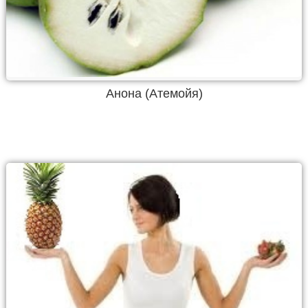
Анона (Атемойя)