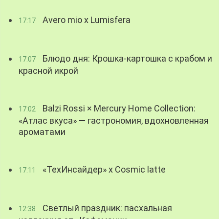
Avero mio x Lumisfera
17:17
Блюдо дня: Крошка-картошка с крабом и
17:07
красной икрой
Balzi Rossi × Mercury Home Collection:
17:02
«Атлас вкуса» — гастрономия, вдохновленная
ароматами
«ТехИнсайдер» х Cosmic latte
17:11
Светлый праздник: пасхальная
12:38