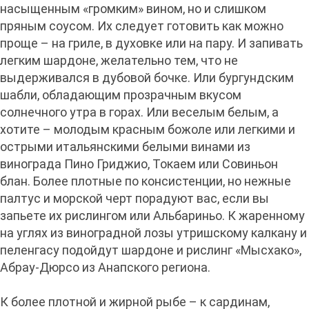
насыщенным «громким» вином, но и слишком
пряным соусом. Их следует готовить как можно
проще – на гриле, в духовке или на пару. И запивать
легким шардоне, желательно тем, что не
выдерживался в дубовой бочке. Или бургундским
шабли, обладающим прозрачным вкусом
солнечного утра в горах. Или веселым белым, а
хотите – молодым красным божоле или легкими и
острыми итальянскими белыми винами из
винограда Пино Гриджио, Токаем или Совиньон
блан. Более плотные по консистенции, но нежные
палтус и морской черт порадуют вас, если вы
запьете их рислингом или Альбариньо. К жаренному
на углях из виноградной лозы утришскому калкану и
пеленгасу подойдут шардоне и рислинг «Мысхако»,
Абрау-Дюрсо из Анапского региона.
К более плотной и жирной рыбе – к сардинам,