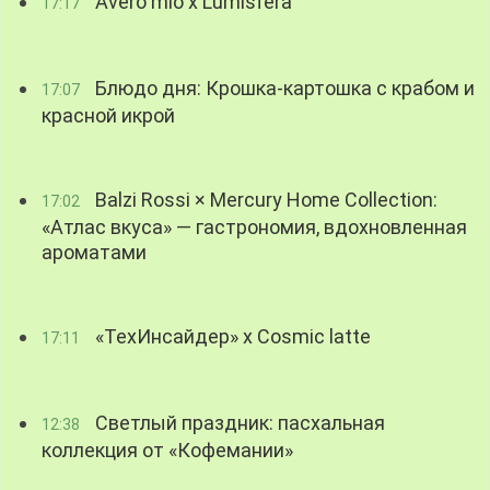
Avero mio x Lumisfera
17:17
Блюдо дня: Крошка-картошка с крабом и
17:07
красной икрой
Balzi Rossi × Mercury Home Collection:
17:02
«Атлас вкуса» — гастрономия, вдохновленная
ароматами
«ТехИнсайдер» х Cosmic latte
17:11
Светлый праздник: пасхальная
12:38
коллекция от «Кофемании»