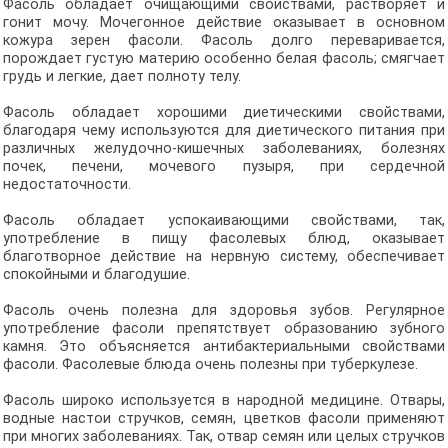
Фасоль обладает очищающими свойствами, растворяет и
гонит мочу. Мочегонное действие оказывает в основном
кожура зерен фасоли. Фасоль долго переваривается,
порождает густую материю особенно белая фасоль; смягчает
грудь и легкие, дает полноту телу.
Фасоль обладает хорошими диетическими свойствами,
благодаря чему используются для диетического питания при
различных желудочно-кишечных заболеваниях, болезнях
почек, печени, мочевого пузыря, при сердечной
недостаточности.
Фасоль обладает успокаивающими свойствами, так,
употребление в пищу фасолевых блюд, оказывает
благотворное действие на нервную систему, обеспечивает
спокойными и благодушие.
Фасоль очень полезна для здоровья зубов. Регулярное
употребление фасоли препятствует образованию зубного
камня. Это объясняется антибактериальными свойствами
фасоли. Фасолевые блюда очень полезны при туберкулезе.
Фасоль широко используется в народной медицине. Отвары,
водные настои стручков, семян, цветков фасоли применяют
при многих заболеваниях. Так, отвар семян или целых стручков