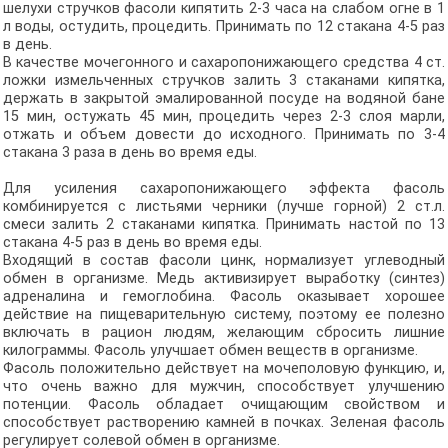
шелухи стручков фасоли кипятить 2-3 часа на слабом огне в 1
л воды, остудить, процедить. Принимать по 12 стакана 4-5 раз
в день.
В качестве мочегонного и сахаропонижающего средства 4 ст.
ложки измельченных стручков залить 3 стаканами кипятка,
держать в закрытой эмалированной посуде на водяной бане
15 мин, остужать 45 мин, процедить через 2-3 слоя марли,
отжать и объем довести до исходного. Принимать по 3-4
стакана 3 раза в день во время еды.
Для усиления сахаропонижающего эффекта фасоль
комбинируется с листьями черники (лучше горной) 2 ст.л.
смеси залить 2 стаканами кипятка. Принимать настой по 13
стакана 4-5 раз в день во время еды.
Входящий в состав фасоли цинк, нормализует углеводный
обмен в организме. Медь активизирует выработку (синтез)
адреналина и гемоглобина. Фасоль оказывает хорошее
действие на пищеварительную систему, поэтому ее полезно
включать в рацион людям, желающим сбросить лишние
килограммы. Фасоль улучшает обмен веществ в организме.
Фасоль положительно действует на мочеполовую функцию, и,
что очень важно для мужчин, способствует улучшению
потенции. Фасоль обладает очищающим свойством и
способствует растворению камней в почках. Зеленая фасоль
регулирует солевой обмен в организме.