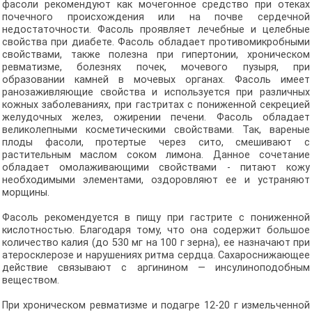
фасоли рекомендуют как мочегонное средство при отеках
почечного происхождения или на почве сердечной
недостаточности. Фасоль проявляет лечебные и целебные
свойства при диабете. Фасоль обладает противомикробными
свойствами, также полезна при гипертонии, хроническом
ревматизме, болезнях почек, мочевого пузыря, при
образовании камней в мочевых органах. Фасоль имеет
ранозаживляющие свойства и используется при различных
кожных заболеваниях, при гастритах с пониженной секрецией
желудочных желез, ожирении печени. Фасоль обладает
великолепными косметическими свойствами. Так, вареные
плоды фасоли, протертые через сито, смешивают с
растительным маслом соком лимона. Данное сочетание
обладает омолаживающими свойствами - питают кожу
необходимыми элементами, оздоровляют ее и устраняют
морщины.
Фасоль рекомендуется в пищу при гастрите с пониженной
кислотностью. Благодаря тому, что она содержит большое
количество калия (до 530 мг на 100 г зерна), ее назначают при
атеросклерозе и нарушениях ритма сердца. Сахароснижающее
действие связывают с аргинином — инсулиноподобным
веществом.
При хроническом ревматизме и подагре 12-20 г измельченной