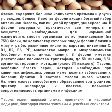
Фасоль содержит большое количество крахмала и других
углеводов, белков. В состав фасоли входит богатый набор
витаминов. Фасоль, как пищевой продукт, универсальна. В
фасоли содержатся практически все минералы и
вещества, необходимые для нормальной
жизнедеятельности организма легко усваиваемые (на
75%) белки, по количеству которых плоды фасоли близки к
мясу и рыбе, различные кислоты, каротин, витамины С,
B1, В2, В6, РР, множество макро- и микроэлементов
(особенно меди, цинка, калия). В фасоли имеется
достаточное количество триптофана, до 5% лизина, 8,5%
аргинина, тирозин и гистидин (около 3% каждого). Фасоль,
особенно богата серой, которая необходима при
кишечных инфекциях, ревматизме, кожных заболеваниях,
болезни бронхов. В составе фасоли много железа.
Наличие железа способствует образованию эритроцитов,
притоку кислорода к клеткам, повышает
сопротивляемость организма к инфекциям.
Фасоль имеет широкий спектр применения в народной
медицине, благодаря своим полезным и целебным свойствам.