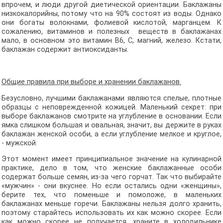
впрочем, и люди другой диетической ориентации. Баклажаны
низкокалорийны, потому что на 90% состоят из воды. Однако
они богаты волокнами, фолиевой кислотой, марганцем. К
сожалению, витаминов и полезных веществ в баклажанах
мало, в основном это витамин В6, С, магний, железо. Кстати,
баклажан содержит антиоксиданты.
Общие правила при выборе и хранении баклажанов.
Безусловно, лучшими баклажанами являются спелые, плотные
образцы с неповрежденной кожицей. Маленький секрет: при
выборе баклажанов смотрите на углубление в основании. Если
ямка слишком большая и овальная, значит, вы держите в руках
баклажан женской особи, а если углубление мелкое и круглое,
- мужской.
Этот момент имеет принципиальное значение на кулинарной
практике, дело в том, что женские баклажанные особи
содержат больше семян, из-за чего горчат. Так что выбирайте
«мужчин» - они вкуснее. Но если остались одни «женщины»,
берите тех, что поменьше и помоложе, в маленьких
баклажанах меньше горечи. Баклажаны нельзя долго хранить,
поэтому старайтесь использовать их как можно скорее. Если
как можно скорее не получается, храните в холодильнике