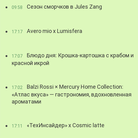
Сезон сморчков в Jules Zang
09:58
Avero mio x Lumisfera
17:17
Блюдо дня: Крошка-картошка с крабом и
17:07
красной икрой
Balzi Rossi × Mercury Home Collection:
17:02
«Атлас вкуса» — гастрономия, вдохновленная
ароматами
«ТехИнсайдер» х Cosmic latte
17:11