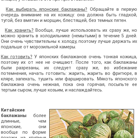
Как выбирать японские баклажаны?
Обращайте в первую
очередь внимание на их кожицу: она должна быть гладкой,
тугой, без вмятин и морщин, блестящей, без темных пятен.
Как хранить?
Вообще, лучше использовать их сразу же, но
можно хранить в холодильнике (немытыми) в течение 5 дней.
Они очень чувствительны к холоду, поэтому лучше держать их
подальше от морозильной камеры.
Как готовить?
У японских баклажанов очень тонкая кожица,
поэтому их от нее не очищают. После того, как баклажаны
были разрезаны, их следует сразу же, во избежание
потемнения, начать готовить: жарить, жарить во фритюре, в
кляре, запекать, тушить или фаршировать. Мякоть японского
баклажана очень нежная, пока она горячая, посыпьте ее
тертым сыром, лучше козьим, и наслаждайтесь.
Китайские
баклажаны
более
длинные, чем
японские, они
вообще по форме
похожи на крупные