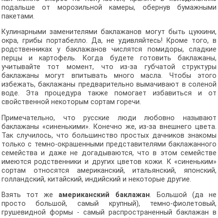
подальше от морозильной камеры, обернув бумажными
пакетами.
Кулинарными заменителями баклажанов могут быть цуккини,
окра, грибы портабелло. Да, не удивляйтесь! Кроме того, в
родственниках у баклажанов числятся помидоры, сладкие
перцы и картофель. Когда будете готовить баклажаны,
учитывайте тот момент, что из-за губчатой структуры
баклажаны могут впитывать много масла. Чтобы этого
избежать, баклажаны предварительно вымачивают в соленой
воде. Эта процедура также помогает избавиться и от
свойственной некоторым сортам горечи.
Примечательно, что русские люди любовно называют
баклажаны «синенькими». Конечно же, из-за внешнего цвета.
Так случилось, что большинство простых дачников знакомы
только с темно-окрашенными представителями баклажанного
семейства и даже не догадываются, что в этом семействе
имеются родственники и других цветов кожи. К «синеньким»
сортам относятся американский, итальянский, японский,
голландский, китайский, индийский и некоторые другие.
Взять тот же
американский баклажан
. Большой (да не
просто большой, самый крупный), темно-фиолетовый,
грушевидной формы - самый распространенный баклажан в