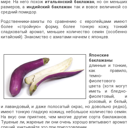
мире. На него похож
итальянский баклажан
, но он меньших
размеров, а
индийский баклажан
так и вовсе величиной со
средний помидор.
Родственники-азиаты по сравнению с европейцами имеют
более «стройную» форму, более тонкую кожу, тонкий
сладковатый аромат, меньшее количество семян (особенно
китайский). Знакомство с азиатами начнем с японцев.
Японские
баклажаны
длинные и тонкие,
как правило,
темно-
фиолетового
цвета (хотя могут
иметь и бледно-
фиолетовый, и
розовый, и белый,
и лавандовый, и даже полосатый окрас, но довольно редко),
имеют тонкую гладкую кожицу, небольшое количество семян.
На вкус они приятнее, чем многие другие сорта баклажанов.
Тушеные ли, жареные ли они очень хорошо впитывают аромат
специй, учитывайте это при приготовлении.