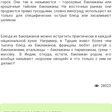
горох. Они так и называются – гороховые баклажаны или
крошечные тайские баклажаны. На восточных рынках они
продаются прямо гроздьями, словно виноград, используют их
только для специфических острых блюд или засаливают
целиком.
Блюда из баклажанов можно встретить практически в каждой
национальной кухне. Например, в Турции знают более чем
тысячу блюд из баклажанов, французы любят рататуй с
баклажанами, итальянцы – баклажаны с пармезаном, греки –
муссаку… В Индии, откуда, кстати, баклажан родом, его
вообще называют «королем овощей» и что только с ним не
делают!
28023