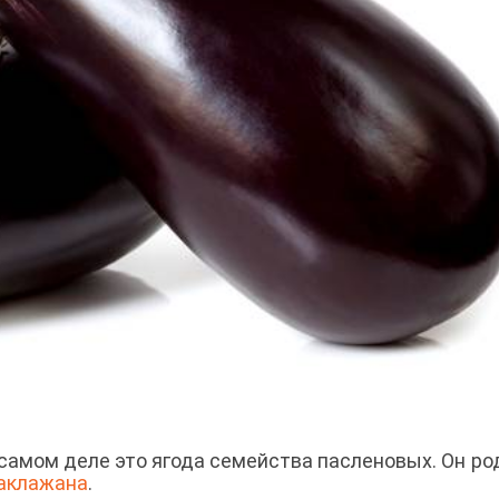
самом деле это ягода семейства пасленовых. Он ро
аклажана
.