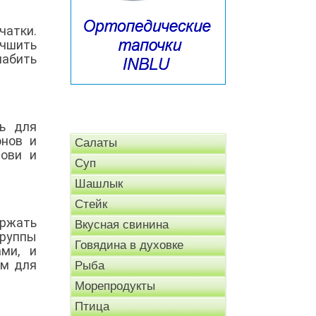
атки.
учшить
лабить
ь для
онов и
Салаты
рови и
Суп
Шашлык
Стейк
ержать
Вкусная свинина
группы
Говядина в духовке
ми, и
ем для
Рыба
Морепродукты
Птица