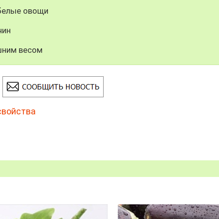
 белые овощи
чин
шним весом
свойства