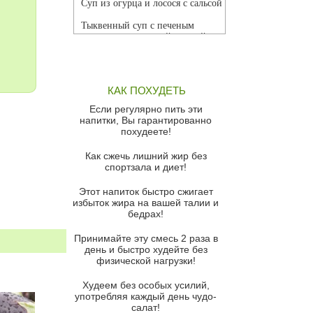
Суп из огурца и лосося с сальсой
Тыквенный суп с печеным
чесноком и томатной сальсой
Грибной суп
Томатный суп с кремом из
КАК ПОХУДЕТЬ
красного перца
Если регулярно пить эти
Парижский луковый суп
напитки, Вы гарантированно
похудеете!
Суп из спаржи и горошка с
сыром пармезан
Как сжечь лишний жир без
спортзала и диет!
Суп-крем из цветной капусты
Этот напиток быстро сжигает
Французский луковый суп
избыток жира на вашей талии и
бедрах!
Суп из баклажанов с моцареллой
и гремолатой
Принимайте эту смесь 2 раза в
Грибной крем-суп с кростини с
день и быстро худейте без
козьим сыром
физической нагрузки!
Суп мисо с зеленым луком и
Худеем без особых усилий,
тофу
употребляя каждый день чудо-
салат!