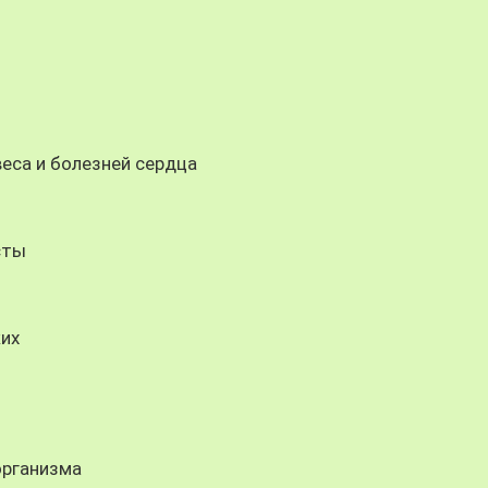
веса и болезней сердца
сты
ких
организма