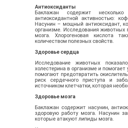
Антиоксиданты
Баклажан содержит несколько
антиоксидантной активностью: коф
Насунин – мощный антиоксидант, к
организме. Исследования животных 
мозга. Хлорогеновая кислота т
количеством полезных свойств.
Здоровье сердца
Исследование животных показало
холестерина в организме и помогает
помогают предотвратить окислител
риск сердечного приступа и заб
источником клетчатки, которая необ
Здоровье мозга
Баклажан содержит насунин, антио
здоровую работу мозга. Насунин з
которые атакуют липиды мозга.