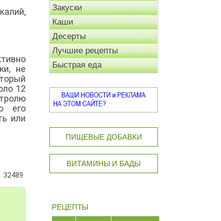
Закуски
калий,
Каши
Десерты
Лучшие рецепты
ктивно
Быстрая еда
ки, не
торый
оло 12
нтролю
о его
ть или
ПИЩЕВЫЕ ДОБАВКИ
ВИТАМИНЫ И БАДЫ
32489
РЕЦЕПТЫ