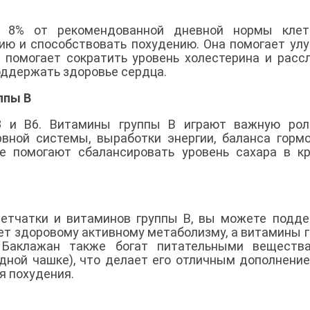
 8% от рекомендованной дневной нормы клетч
ю и способствовать похудению. Она помогает ул
помогает сократить уровень холестерина и расс
оддержать здоровье сердца.
ппы В
3 и B6. Витамины группы В играют важную рол
вной системы, выработки энергии, баланса горм
е помогают сбалансировать уровень сахара в к
летчатки и витаминов группы В, вы можете подд
ет здоровому активному метаболизму, а витамины 
 Баклажан также богат питательными вещества
одной чашке), что делает его отличным дополнени
я похудения.