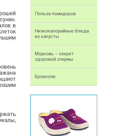
рошей
Польза помидоров
сунин.
алов в
клеток
Низкокалорийные блюда
из капусты
льшим
Морковь – секрет
здоровой спермы
овень
лажана
Брокколи
ращают
рошим
ержать
икалы,