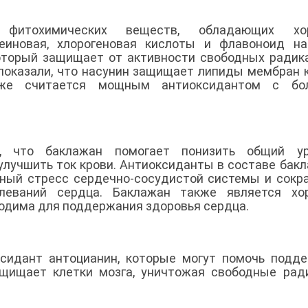
 фитохимических веществ, обладающих хо
еиновая, хлорогеновая кислоты и флавоноид на
оторый защищает от активности свободных радик
показали, что насунин защищает липиды мембран 
акже считается мощным антиоксидантом с бо
, что баклажан помогает понизить общий ур
 улучшить ток крови. Антиоксиданты в составе бак
ьный стресс сердечно-сосудистой системы и сок
олеваний сердца. Баклажан также является хо
ходима для поддержания здоровья сердца.
ксидант антоцианин, которые могут помочь подд
ащищает клетки мозга, уничтожая свободные рад