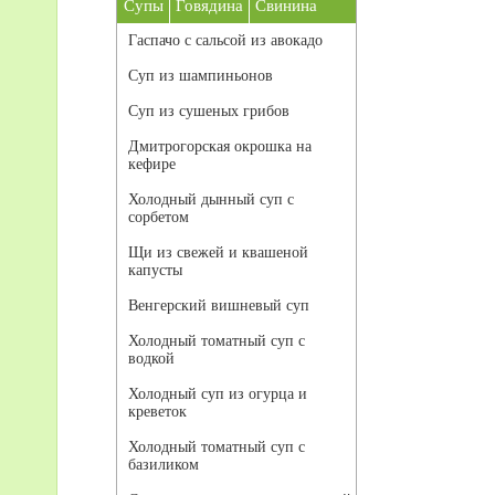
Супы
Говядина
Свинина
Гаспачо с сальсой из авокадо
Суп из шампиньонов
Суп из сушеных грибов
Дмитрогорская окрошка на
кефире
Холодный дынный суп с
сорбетом
Щи из свежей и квашеной
капусты
Венгерский вишневый суп
Холодный томатный суп с
водкой
Холодный суп из огурца и
креветок
Холодный томатный суп с
базиликом