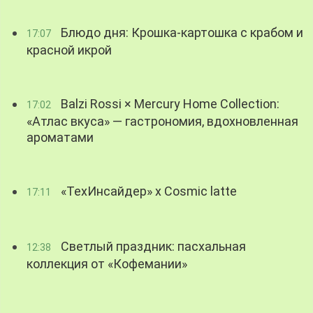
Блюдо дня: Крошка-картошка с крабом и
17:07
красной икрой
Balzi Rossi × Mercury Home Collection:
17:02
«Атлас вкуса» — гастрономия, вдохновленная
ароматами
«ТехИнсайдер» х Cosmic latte
17:11
Светлый праздник: пасхальная
12:38
коллекция от «Кофемании»