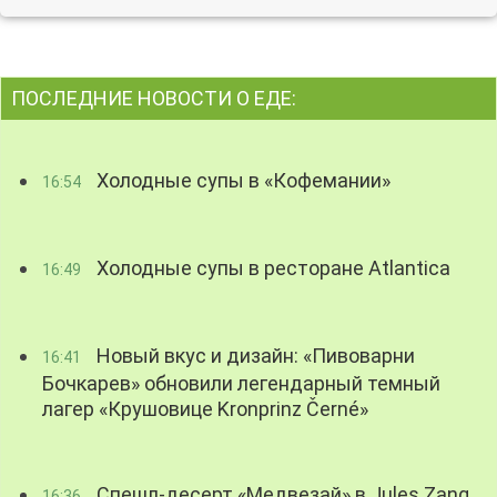
ПОСЛЕДНИЕ НОВОСТИ О ЕДЕ:
Холодные супы в «Кофемании»
16:54
Холодные супы в ресторане Atlantica
16:49
Новый вкус и дизайн: «Пивоварни
16:41
Бочкарев» обновили легендарный темный
лагер «Крушовице Kronprinz Černé»
Спешл-десерт «Медвезай» в Jules Zang
16:36